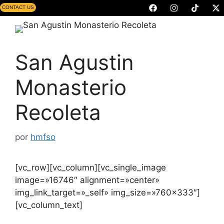
CONTACT US
San Agustin
Monasterio
Recoleta
por
hmfso
[vc_row][vc_column][vc_single_image
image=»16746″ alignment=»center»
img_link_target=»_self» img_size=»760×333″]
[vc_column_text]