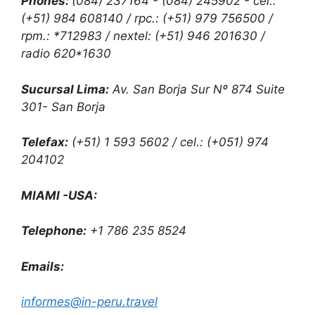
Phones:
(084) 237164 - (084) 245902 - cel.:
(+51) 984 608140 / rpc.: (+51) 979 756500 /
rpm.: *712983 / nextel: (+51) 946 201630 /
radio 620*1630
Sucursal Lima:
Av. San Borja Sur Nº 874 Suite
301- San Borja
Telefax:
(+51) 1 593 5602 / cel.: (+051) 974
204102
MIAMI -USA:
Telephone:
+1 786 235 8524
Emails:
informes@in-peru.travel