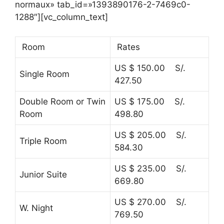
normaux» tab_id=»1393890176-2-7469c0-
1288″][vc_column_text]
Room
Rates
US $ 150.00 S/.
Single Room
427.50
Double Room or Twin
US $ 175.00 S/.
Room
498.80
US $ 205.00 S/.
Triple Room
584.30
US $ 235.00 S/.
Junior Suite
669.80
US $ 270.00 S/.
W. Night
769.50