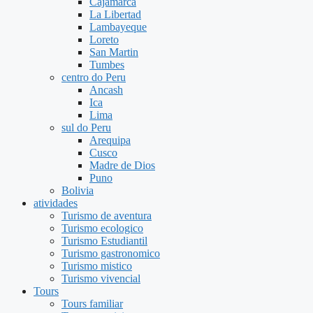
Cajamarca
La Libertad
Lambayeque
Loreto
San Martin
Tumbes
centro do Peru
Ancash
Ica
Lima
sul do Peru
Arequipa
Cusco
Madre de Dios
Puno
Bolivia
atividades
Turismo de aventura
Turismo ecologico
Turismo Estudiantil
Turismo gastronomico
Turismo mistico
Turismo vivencial
Tours
Tours familiar