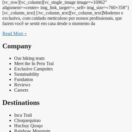
[vc_row][vc_column][vc_single_image image=»16962″
alignment=»center» img_link_target=»_self» img_size=»760×358″]
[vc_column_text] [/vc_column_text][vc_column_text]Moderno e
exclusivo, com cuidado meticuloso por nossos profissionais, que
fazem você se sentir em casa desde o momento da
Read More »
Company
Our hiking team
Meet the In Peru Tral
Exclusive Campsites
Sustainability
Fundation
Reviews
Careers
Destinations
Inca Trail
Choquequirao
Huchuy Qosqo
Rainbow Mountain