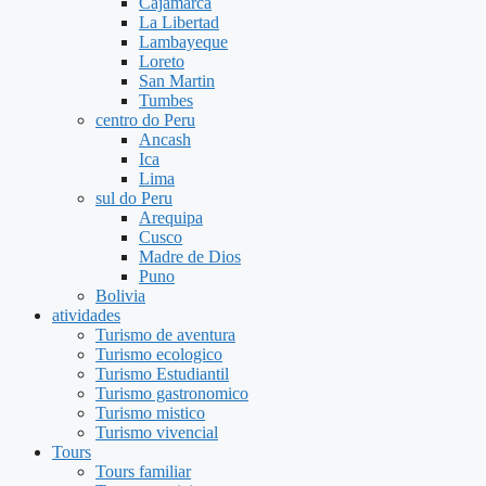
Cajamarca
La Libertad
Lambayeque
Loreto
San Martin
Tumbes
centro do Peru
Ancash
Ica
Lima
sul do Peru
Arequipa
Cusco
Madre de Dios
Puno
Bolivia
atividades
Turismo de aventura
Turismo ecologico
Turismo Estudiantil
Turismo gastronomico
Turismo mistico
Turismo vivencial
Tours
Tours familiar