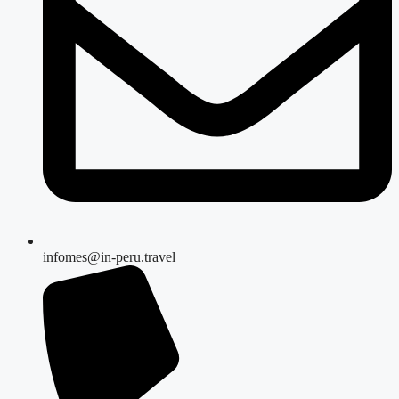
infomes@in-peru.travel