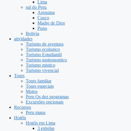
Lima
sul do Peru
Arequipa
Cusco
Madre de Dios
Puno
Bolivia
atividades
Turismo de aventura
Turismo ecologico
Turismo Estudiantil
Turismo gastronomico
Turismo mistico
Turismo vivencial
Tours
Tours familiar
Tours especiais
Motos
Peru Os dez programas
Excursões opcionais
Recursos
Peru mapa
Hotéis
Hotéis em Lima
3 estrelas