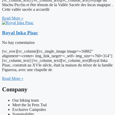
[vc_column_text] [/vc_column_text][vc_column_text]Voyage au
Machu Picchu et être témoin de la Vallée Sacrée des Incas magique .
Cette vallée sacrée a accueilli
Read More »
Royal Inka Pisac
No hay comentarios
[vc_row][vc_column][vc_single_image image=»16882″
alignment=»center» img_link_target=»_self» img_size=»760×314″]
[vc_column_text] [/vc_column_text][vc_column_text]Royal Inka
Pisac, construit au XVIe siècle, était la maison du trésor de la famille
Figueroa, avec une chapelle de
Read More »
Company
Our hiking team
Meet the In Peru Tral
Exclusive Campsites
Sustainability