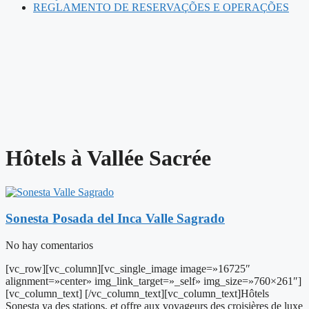
REGLAMENTO DE RESERVAÇÕES E OPERAÇÕES
Hôtels à Vallée Sacrée
Sonesta Posada del Inca Valle Sagrado
No hay comentarios
[vc_row][vc_column][vc_single_image image=»16725″
alignment=»center» img_link_target=»_self» img_size=»760×261″]
[vc_column_text] [/vc_column_text][vc_column_text]Hôtels
Sonesta ya des stations, et offre aux voyageurs des croisières de luxe