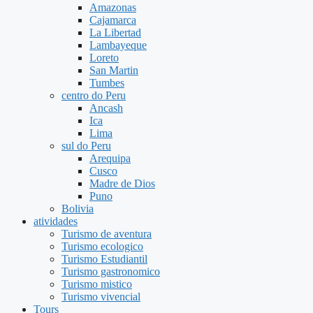
Amazonas
Cajamarca
La Libertad
Lambayeque
Loreto
San Martin
Tumbes
centro do Peru
Ancash
Ica
Lima
sul do Peru
Arequipa
Cusco
Madre de Dios
Puno
Bolivia
atividades
Turismo de aventura
Turismo ecologico
Turismo Estudiantil
Turismo gastronomico
Turismo mistico
Turismo vivencial
Tours