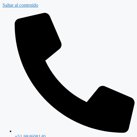
Saltar al contenido
+51 984608140