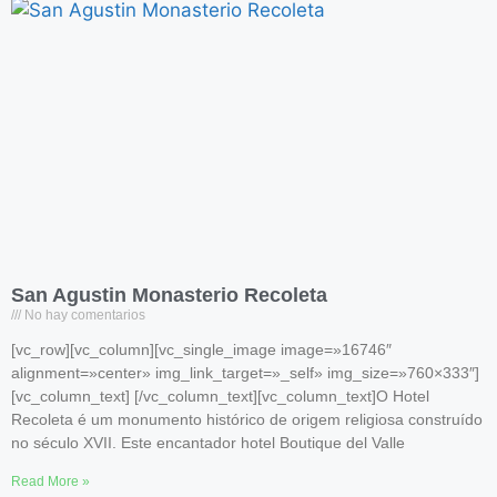
San Agustin Monasterio Recoleta
No hay comentarios
[vc_row][vc_column][vc_single_image image=»16746″
alignment=»center» img_link_target=»_self» img_size=»760×333″]
[vc_column_text] [/vc_column_text][vc_column_text]O Hotel
Recoleta é um monumento histórico de origem religiosa construído
no século XVII. Este encantador hotel Boutique del Valle
Read More »