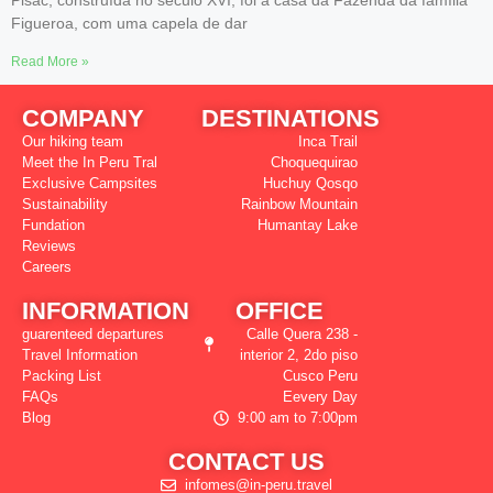
Pisac, construída no século XVI, foi a casa da Fazenda da família
Figueroa, com uma capela de dar
Read More »
COMPANY
DESTINATIONS
Our hiking team
Inca Trail
Meet the In Peru Tral
Choquequirao
Exclusive Campsites
Huchuy Qosqo
Sustainability
Rainbow Mountain
Fundation
Humantay Lake
Reviews
Careers
INFORMATION
OFFICE
guarenteed departures
Calle Quera 238 -
Travel Information
interior 2, 2do piso
Packing List
Cusco Peru
FAQs
Eevery Day
Blog
9:00 am to 7:00pm
CONTACT US
infomes@in-peru.travel