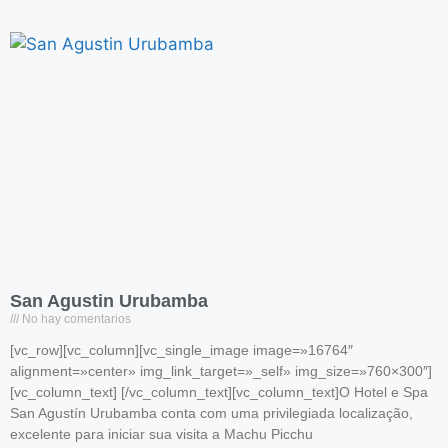
San Agustin Urubamba
No hay comentarios
[vc_row][vc_column][vc_single_image image=»16764″
alignment=»center» img_link_target=»_self» img_size=»760×300″]
[vc_column_text] [/vc_column_text][vc_column_text]O Hotel e Spa
San Agustín Urubamba conta com uma privilegiada localização,
excelente para iniciar sua visita a Machu Picchu