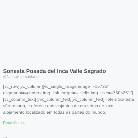
Sonesta Posada del Inca Valle Sagrado
No hay comentarios
[vc_row][vc_column][vc_single_image image=»16725″
alignment=»center» img_link_target=»_self» img_size=»760×261″]
[vc_column_text] [/vc_column_text][vc_column_text]Hotéis Sonesta
são resorts, e oferece aos viajantes de cruzeiros de luxo,
alojamento localizado em todas as partes do mundo.
Read More »