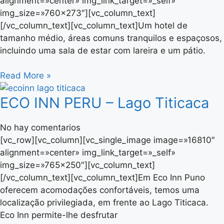
alignment=»center» img_link_target=»_self»
img_size=»760×273″][vc_column_text]
[/vc_column_text][vc_column_text]Um hotel de
tamanho médio, áreas comuns tranquilos e espaçosos,
incluindo uma sala de estar com lareira e um pátio.
Read More »
ECO INN PERU – Lago Titicaca
No hay comentarios
[vc_row][vc_column][vc_single_image image=»16810″
alignment=»center» img_link_target=»_self»
img_size=»765×250″][vc_column_text]
[/vc_column_text][vc_column_text]Em Eco Inn Puno
oferecem acomodações confortáveis​​, temos uma
localização privilegiada, em frente ao Lago Titicaca.
Eco Inn permite-lhe desfrutar