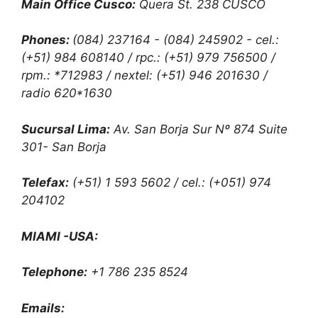
Main Office Cusco:
Quera St. 238 CUSCO
Phones:
(084) 237164 - (084) 245902 - cel.:
(+51) 984 608140 / rpc.: (+51) 979 756500 /
rpm.: *712983 / nextel: (+51) 946 201630 /
radio 620*1630
Sucursal Lima:
Av. San Borja Sur Nº 874 Suite
301- San Borja
Telefax:
(+51) 1 593 5602 / cel.: (+051) 974
204102
MIAMI -USA:
Telephone:
+1 786 235 8524
Emails: