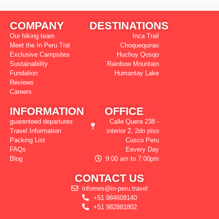
COMPANY
DESTINATIONS
Our hiking team
Inca Trail
Meet the In Peru Tral
Choquequirao
Exclusive Campsites
Huchuy Qosqo
Sustainability
Rainbow Mountain
Fundation
Humantay Lake
Reviews
Careers
INFORMATION
OFFICE
guarenteed departures
Calle Quera 238 -
Travel Information
interior 2, 2do piso
Packing List
Cusco Peru
FAQs
Eevery Day
Blog
9:00 am to 7:00pm
CONTACT US
infomes@in-peru.travel
+51 984608140
+51 982881802