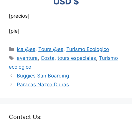
USD $
[precios]
[pie]
Ica @es
,
Tours @es
,
Turismo Ecologico
aventura
,
Costa
,
tours especiales
,
Turismo
ecologico
Buggies San Boarding
Paracas Nazca Dunas
Contact Us: