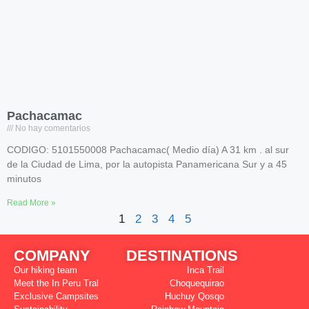
Pachacamac
No hay comentarios
CODIGO: 5101550008 Pachacamac( Medio día) A 31 km . al sur
de la Ciudad de Lima, por la autopista Panamericana Sur y a 45
minutos
Read More »
1
2
3
4
5
COMPANY
DESTINATIONS
Our hiking team
Inca Trail
Meet the In Peru Tral
Choquequirao
Exclusive Campsites
Huchuy Qosqo