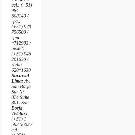
cel.: (+51)
984
608140 /
rpc.:
(+51) 979
756500 /
rpm.:
*712983 /
nextel:
(+51) 946
201630 /
radio
620*1630
Sucursal
Lima:
Av.
San Borja
Sur Nº
874 Suite
301- San
Borja
Telefax:
(+51) 1
593 5602 /
cel.: