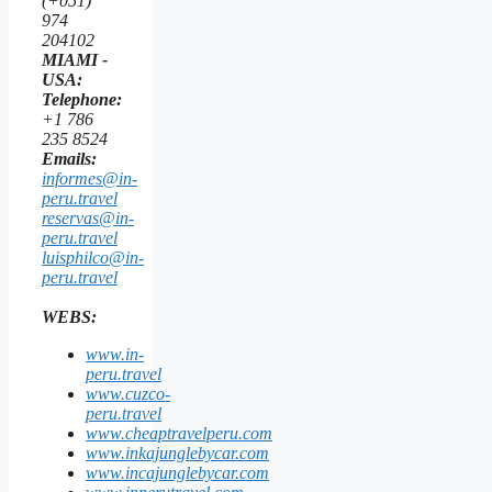
(+051)
974
204102
MIAMI -
USA:
Telephone:
+1 786
235 8524
Emails:
informes@in-
peru.travel
reservas@in-
peru.travel
luisphilco@in-
peru.travel
WEBS:
www.in-
peru.travel
www.cuzco-
peru.travel
www.cheaptravelperu.com
www.inkajunglebycar.com
www.incajunglebycar.com