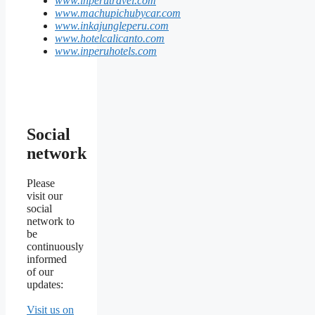
www.inperutravel.com
www.machupichubycar.com
www.inkajungleperu.com
www.hotelcalicanto.com
www.inperuhotels.com
Social
network
Please
visit our
social
network to
be
continuously
informed
of our
updates:
Visit us on