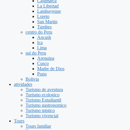
Cajamarca
La Libertad
Lambayeque
Loreto
San Martin
Tumbes
centro do Peru
Ancash
Ica
Lima
sul do Peru
Arequipa
Cusco
Madre de Dios
Puno
Bolivia
atividades
Turismo de aventura
Turismo ecologico
Turismo Estudiantil
Turismo gastronomico
Turismo mistico
Turismo vivencial
Tours
Tours familiar