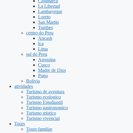
Cajamarca
La Libertad
Lambayeque
Loreto
San Martin
Tumbes
centro do Peru
Ancash
Ica
Lima
sul do Peru
Arequipa
Cusco
Madre de Dios
Puno
Bolivia
atividades
Turismo de aventura
Turismo ecologico
Turismo Estudiantil
Turismo gastronomico
Turismo mistico
Turismo vivencial
Tours
Tours familiar