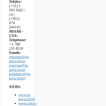
Telefax:
(+51) 1
593 5602 /
cel.:
(+051)
974
204102
MIAMI -
USA:
Telephone:
+1 786
235 8524
Emails:
informes@in-
peru.travel
reservas@in-
peru.travel
luisphilco@in-
peru.travel
WEBS:
www.in-
peru.travel
www.cuzco-