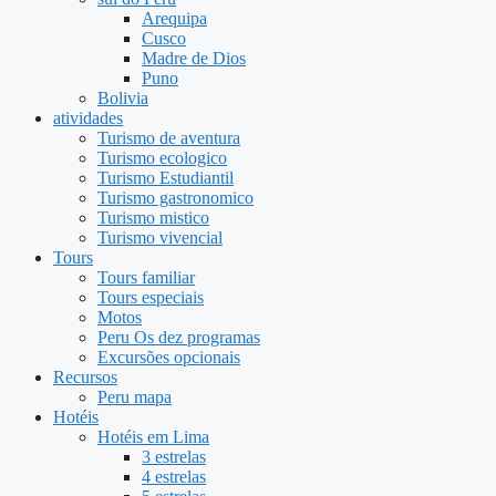
Arequipa
Cusco
Madre de Dios
Puno
Bolivia
atividades
Turismo de aventura
Turismo ecologico
Turismo Estudiantil
Turismo gastronomico
Turismo mistico
Turismo vivencial
Tours
Tours familiar
Tours especiais
Motos
Peru Os dez programas
Excursões opcionais
Recursos
Peru mapa
Hotéis
Hotéis em Lima
3 estrelas
4 estrelas