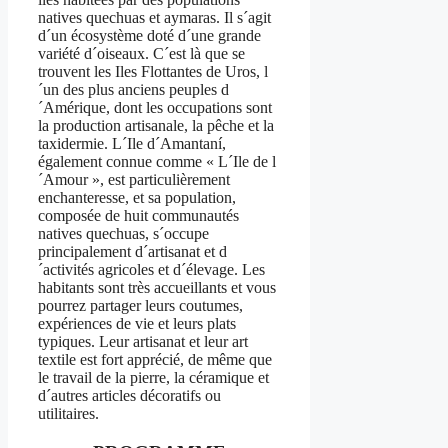
natives quechuas et aymaras. Il s´agit
d´un écosystème doté d´une grande
variété d´oiseaux. C´est là que se
trouvent les Iles Flottantes de Uros, l
´un des plus anciens peuples d
´Amérique, dont les occupations sont
la production artisanale, la pêche et la
taxidermie. L´Ile d´Amantaní,
également connue comme « L´Ile de l
´Amour », est particulièrement
enchanteresse, et sa population,
composée de huit communautés
natives quechuas, s´occupe
principalement d´artisanat et d
´activités agricoles et d´élevage. Les
habitants sont très accueillants et vous
pourrez partager leurs coutumes,
expériences de vie et leurs plats
typiques. Leur artisanat et leur art
textile est fort apprécié, de même que
le travail de la pierre, la céramique et
d´autres articles décoratifs ou
utilitaires.