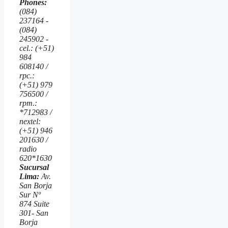
Phones:
(084)
237164 -
(084)
245902 -
cel.: (+51)
984
608140 /
rpc.:
(+51) 979
756500 /
rpm.:
*712983 /
nextel:
(+51) 946
201630 /
radio
620*1630
Sucursal
Lima:
Av.
San Borja
Sur Nº
874 Suite
301- San
Borja