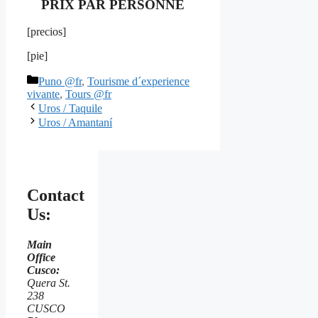
PRIX PAR PERSONNE
[precios]
[pie]
Categorías
Puno @fr
,
Tourisme d´experience
vivante
,
Tours @fr
Uros / Taquile
Uros / Amantaní
Contact
Us:
Main
Office
Cusco:
Quera St.
238
CUSCO