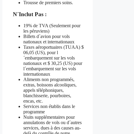
Trousse de premiers soins.
N´Inclut Pas :
19% de TVA (Seulement pour
les péruviens)
Billets d´avion pour vols
nationaux et internationaux
Taxes aéroportuaires (TUAA) $
06,05 (US), pour l
´embarquement sur les vols
nationaux et $ 30,25 (US) pour
l´embarquement sur les vols
internationaux
Aliments non programmés,
extras, boissons alcooliques,
appels téléphoniques,
blanchisserie, pourboires,
encas, etc.
Services non établis dans le
programme
Nuits supplémentaires pour
annulations de vols ou d´autres
services, dues à des causes au-
delà du contrôle de notre