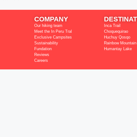
COMPANY
DESTINAT
Our hiking team
Inca Trail
Meet the In Peru Tral
Choquequirao
Exclusive Campsites
Huchuy Qosqo
Sustainability
Rainbow Mountain
Fundation
Humantay Lake
Reviews
Careers