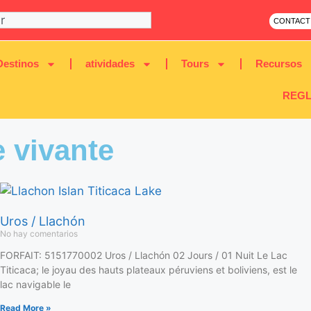
CONTACT
Destinos
atividades
Tours
Recursos
REGL
 vivante
Uros / Llachón
No hay comentarios
FORFAIT: 5151770002 Uros / Llachón 02 Jours / 01 Nuit Le Lac
Titicaca; le joyau des hauts plateaux péruviens et boliviens, est le
lac navigable le
Read More »