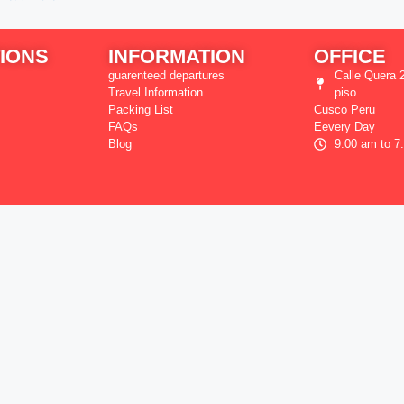
IONS
INFORMATION
OFFICE
guarenteed departures
Calle Quera 2
Travel Information
piso
Packing List
Cusco Peru
FAQs
Eevery Day
Blog
9:00 am to 7