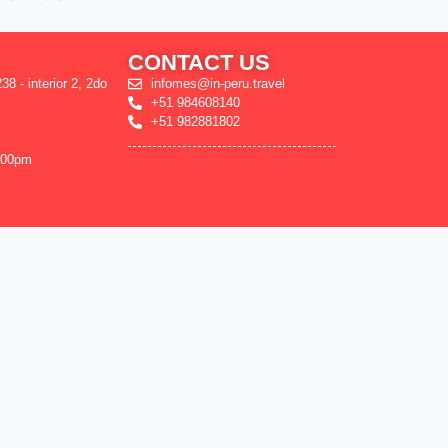
CONTACT US
38 - interior 2, 2do
infomes@in-peru.travel
+51 984608140
+51 982881802
:00pm