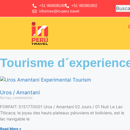
+51 984608140
+51 982881802
informes@in-peru.travel
Tourisme d´experience
Uros / Amantaní
No hay comentarios
FORFAIT: 5151770001 Uros / Amantaní 02 Jours / 01 Nuit Le Lac
Titicaca; le joyau des hauts plateaux péruviens et boliviens, est le
lac navigable le
Read More »