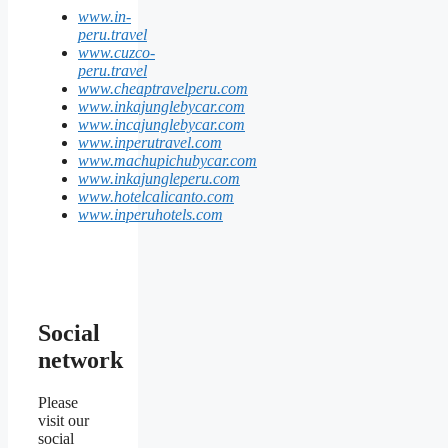
www.in-
peru.travel
www.cuzco-
peru.travel
www.cheaptravelperu.com
www.inkajunglebycar.com
www.incajunglebycar.com
www.inperutravel.com
www.machupichubycar.com
www.inkajungleperu.com
www.hotelcalicanto.com
www.inperuhotels.com
Social
network
Please
visit our
social