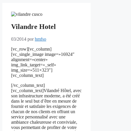
Vilandre Hotel
03/2014
por
hmfso
[vc_row][vc_column]
[vc_single_image image=»16924″
alignment=»center»
img_link_target=»_self»
img_size=»511×323″]
[vc_column_text]
[/vc_column_text]
[vc_column_text]Vilandré Hôtel, avec
son infrastructure moderne, a été créé
dans le seul but d’être en mesure de
fournir et satisfaire les exigences de
chacun de nos clients en offrant un
service personnalisé avec une
ambiance chaleureuse et conviviale,
vous permettant de profiter de votre