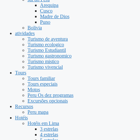
Arequipa
Cusco
Madre de Dios
Puno
Bolivia
atividades
Turismo de aventura
Turismo ecologico
Turismo Estudiantil
Turismo gastronomico
Turismo mistico
Turismo vivencial
Tours
Tours familiar
Tours especiais
Motos
Peru Os dez programas
Excursões opcionais
Recursos
Peru mapa
Hotéis
Hotéis em Lima
3 estrelas
4 estrelas