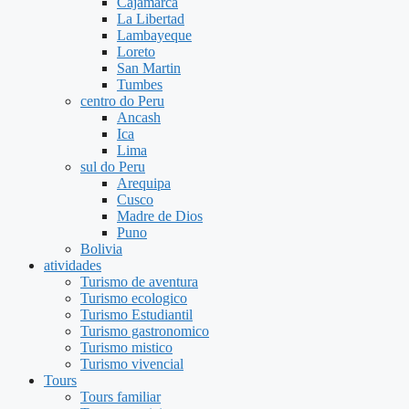
Cajamarca
La Libertad
Lambayeque
Loreto
San Martin
Tumbes
centro do Peru
Ancash
Ica
Lima
sul do Peru
Arequipa
Cusco
Madre de Dios
Puno
Bolivia
atividades
Turismo de aventura
Turismo ecologico
Turismo Estudiantil
Turismo gastronomico
Turismo mistico
Turismo vivencial
Tours
Tours familiar