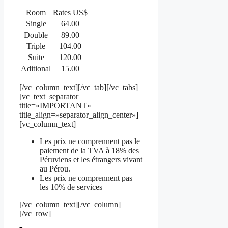
Room
Rates US$
Single
64.00
Double
89.00
Triple
104.00
Suite
120.00
Aditional
15.00
[/vc_column_text][/vc_tab][/vc_tabs]
[vc_text_separator
title=»IMPORTANT»
title_align=»separator_align_center»]
[vc_column_text]
Les prix ne comprennent pas le
paiement de la TVA à 18% des
Péruviens et les étrangers vivant
au Pérou.
Les prix ne comprennent pas
les 10% de services
[/vc_column_text][/vc_column]
[/vc_row]