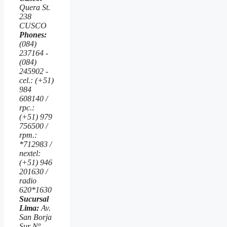
Quera St.
238
CUSCO
Phones:
(084)
237164 -
(084)
245902 -
cel.: (+51)
984
608140 /
rpc.:
(+51) 979
756500 /
rpm.:
*712983 /
nextel:
(+51) 946
201630 /
radio
620*1630
Sucursal
Lima:
Av.
San Borja
Sur Nº