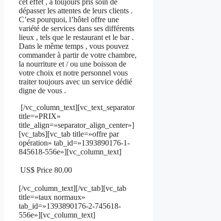
cet effet , a toujours pris soin de
dépasser les attentes de leurs clients .
C’est pourquoi, l’hôtel offre une
variété de services dans ses différents
lieux , tels que le restaurant et le bar .
Dans le même temps , vous pouvez
commander à partir de votre chambre,
la nourriture et / ou une boisson de
votre choix et notre personnel vous
traiter toujours avec un service dédié
digne de vous .
[/vc_column_text][vc_text_separator
title=»PRIX»
title_align=»separator_align_center»]
[vc_tabs][vc_tab title=»offre par
opération» tab_id=»1393890176-1-
845618-556e»][vc_column_text]
US$ Price
80.00
[/vc_column_text][/vc_tab][vc_tab
title=»taux normaux»
tab_id=»1393890176-2-745618-
556e»][vc_column_text]