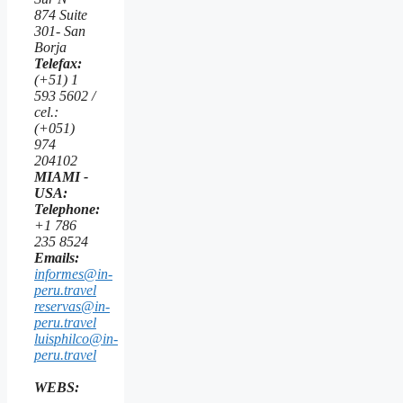
874 Suite
301- San
Borja
Telefax:
(+51) 1
593 5602 /
cel.:
(+051)
974
204102
MIAMI -
USA:
Telephone:
+1 786
235 8524
Emails:
informes@in-
peru.travel
reservas@in-
peru.travel
luisphilco@in-
peru.travel
WEBS: