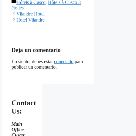
Categorías
Hôtels à Cusco
,
Hôtels à Cusco 3
étoiles
Vilandre Hotel
Hotel Vilandre
Deja un comentario
Lo siento, debes estar
conectado
para
publicar un comentario.
Contact
Us:
Main
Office
Cusco: