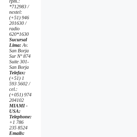
rpm.:
*712983 /
nextel:
(+51) 946
201630 /
radio
620*1630
Sucursal
Lima:
Av.
San Borja
Sur Nº 874
Suite 301-
San Borja
Telefax:
(+51) 1
593 5602 /
cel.:
(+051) 974
204102
MIAMI -
USA:
Telephone:
+1 786
235 8524
Emails: