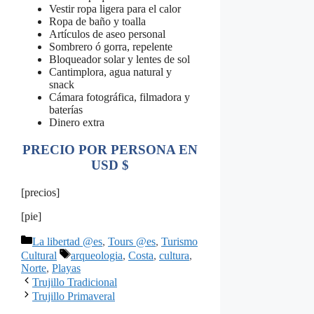
Vestir ropa ligera para el calor
Ropa de baño y toalla
Artículos de aseo personal
Sombrero ó gorra, repelente
Bloqueador solar y lentes de sol
Cantimplora, agua natural y
snack
Cámara fotográfica, filmadora y
baterías
Dinero extra
PRECIO POR PERSONA EN
USD $
[precios]
[pie]
Categorías
La libertad @es
,
Tours @es
,
Turismo
Etiquetas
Cultural
arqueologia
,
Costa
,
cultura
,
Norte
,
Playas
Trujillo Tradicional
Trujillo Primaveral