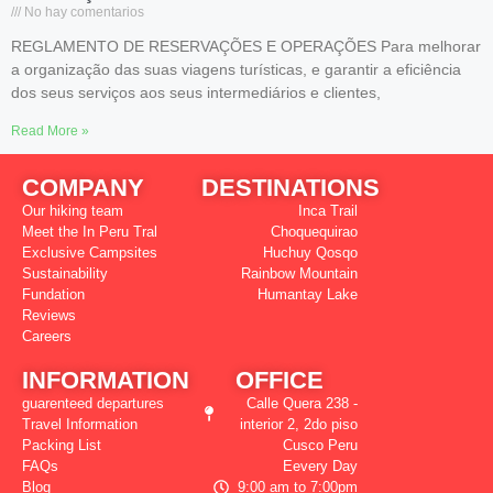
No hay comentarios
REGLAMENTO DE RESERVAÇÕES E OPERAÇÕES Para melhorar
a organização das suas viagens turísticas, e garantir a eficiência
dos seus serviços aos seus intermediários e clientes,
Read More »
COMPANY
DESTINATIONS
Our hiking team
Inca Trail
Meet the In Peru Tral
Choquequirao
Exclusive Campsites
Huchuy Qosqo
Sustainability
Rainbow Mountain
Fundation
Humantay Lake
Reviews
Careers
INFORMATION
OFFICE
guarenteed departures
Calle Quera 238 -
Travel Information
interior 2, 2do piso
Packing List
Cusco Peru
FAQs
Eevery Day
Blog
9:00 am to 7:00pm