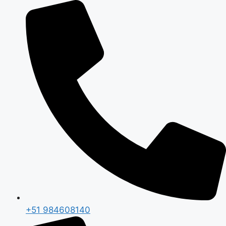
Saltar
al
contenido
+51 984608140