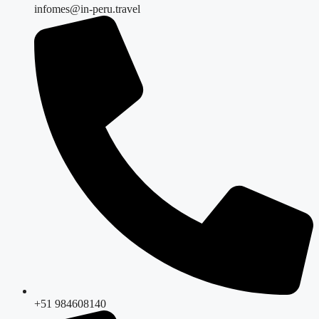
infomes@in-peru.travel
+51 984608140