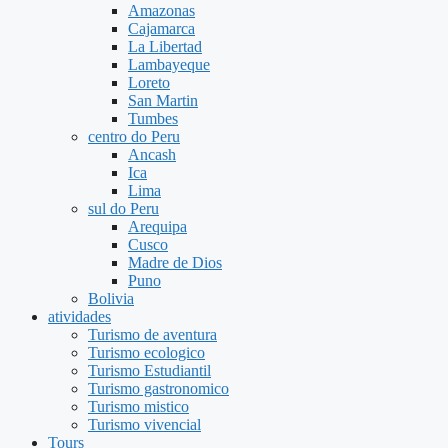
Amazonas
Cajamarca
La Libertad
Lambayeque
Loreto
San Martin
Tumbes
centro do Peru
Ancash
Ica
Lima
sul do Peru
Arequipa
Cusco
Madre de Dios
Puno
Bolivia
atividades
Turismo de aventura
Turismo ecologico
Turismo Estudiantil
Turismo gastronomico
Turismo mistico
Turismo vivencial
Tours