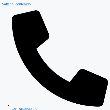
Saltar al contenido
+51 984608140