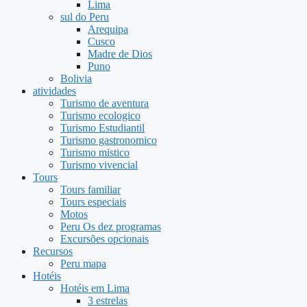
Lima
sul do Peru
Arequipa
Cusco
Madre de Dios
Puno
Bolivia
atividades
Turismo de aventura
Turismo ecologico
Turismo Estudiantil
Turismo gastronomico
Turismo mistico
Turismo vivencial
Tours
Tours familiar
Tours especiais
Motos
Peru Os dez programas
Excursões opcionais
Recursos
Peru mapa
Hotéis
Hotéis em Lima
3 estrelas