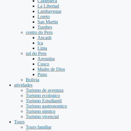
Cajamarca
La Libertad
Lambayeque
Loreto
San Martin
Tumbes
centro do Peru
Ancash
Ica
Lima
sul do Peru
Arequipa
Cusco
Madre de Dios
Puno
Bolivia
atividades
Turismo de aventura
Turismo ecologico
Turismo Estudiantil
Turismo gastronomico
Turismo mistico
Turismo vivencial
Tours
Tours familiar