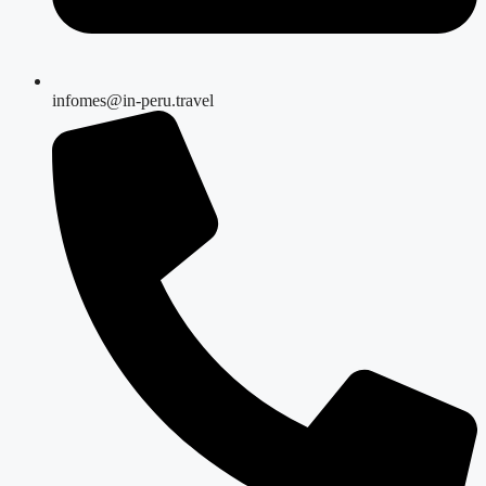
infomes@in-peru.travel