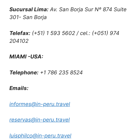
Sucursal Lima:
Av. San Borja Sur Nº 874 Suite
301- San Borja
Telefax:
(+51) 1 593 5602 / cel.: (+051) 974
204102
MIAMI -USA:
Telephone:
+1 786 235 8524
Emails:
informes@in-peru.travel
reservas@in-peru.travel
luisphilco@in-peru.travel