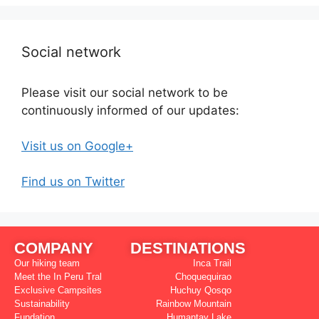
Social network
Please visit our social network to be
continuously informed of our updates:
Visit us on Google+
Find us on Twitter
COMPANY
DESTINATIONS
Our hiking team
Inca Trail
Meet the In Peru Tral
Choquequirao
Exclusive Campsites
Huchuy Qosqo
Sustainability
Rainbow Mountain
Fundation
Humantay Lake