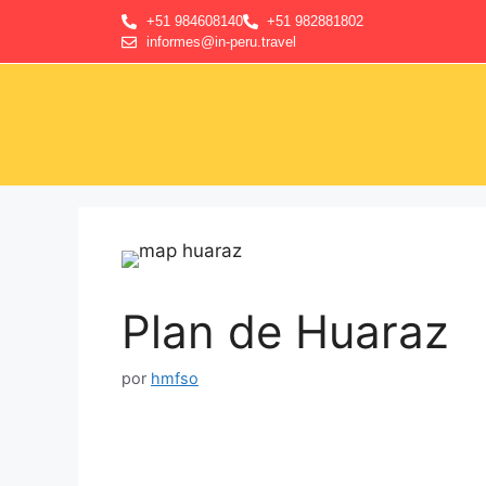
+51 984608140
+51 982881802
informes@in-peru.travel
Plan de Huaraz
por
hmfso