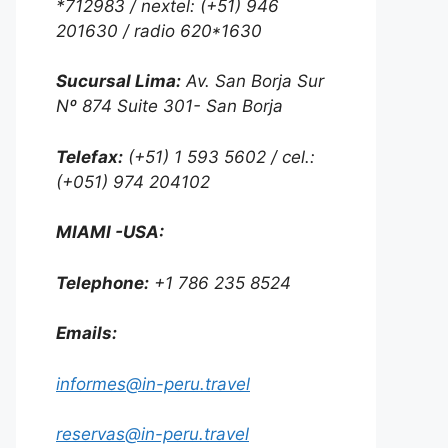
*712983 / nextel: (+51) 946
201630 / radio 620*1630
Sucursal Lima:
Av. San Borja Sur
Nº 874 Suite 301- San Borja
Telefax:
(+51) 1 593 5602 / cel.:
(+051) 974 204102
MIAMI -USA:
Telephone:
+1 786 235 8524
Emails:
informes@in-peru.travel
reservas@in-peru.travel