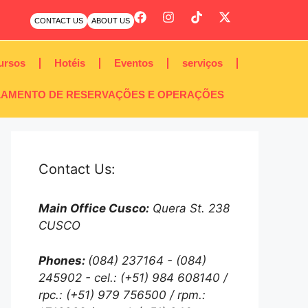
CONTACT US
ABOUT US
ursos
Hotéis
Eventos
serviços
AMENTO DE RESERVAÇÕES E OPERAÇÕES
Contact Us:
Main Office Cusco:
Quera St. 238
CUSCO
Phones:
(084) 237164 - (084)
245902 - cel.: (+51) 984 608140 /
rpc.: (+51) 979 756500 / rpm.: