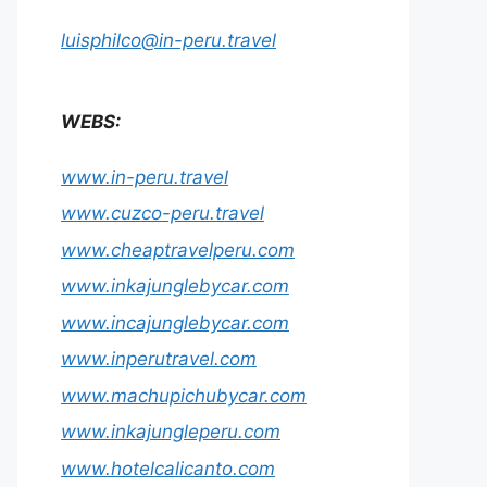
luisphilco@in-peru.travel
WEBS:
www.in-peru.travel
www.cuzco-peru.travel
www.cheaptravelperu.com
www.inkajunglebycar.com
www.incajunglebycar.com
www.inperutravel.com
www.machupichubycar.com
www.inkajungleperu.com
www.hotelcalicanto.com