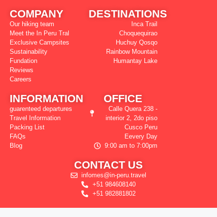
COMPANY
DESTINATIONS
Our hiking team
Inca Trail
Meet the In Peru Tral
Choquequirao
Exclusive Campsites
Huchuy Qosqo
Sustainability
Rainbow Mountain
Fundation
Humantay Lake
Reviews
Careers
INFORMATION
OFFICE
guarenteed departures
Calle Quera 238 -
Travel Information
interior 2, 2do piso
Packing List
Cusco Peru
FAQs
Eevery Day
Blog
9:00 am to 7:00pm
CONTACT US
infomes@in-peru.travel
+51 984608140
+51 982881802