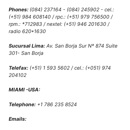
Phones:
(084) 237164 - (084) 245902 - cel.:
(+51) 984 608140 / rpc.: (+51) 979 756500 /
rpm.: *712983 / nextel: (+51) 946 201630 /
radio 620*1630
Sucursal Lima:
Av. San Borja Sur Nº 874 Suite
301- San Borja
Telefax:
(+51) 1 593 5602 / cel.: (+051) 974
204102
MIAMI -USA:
Telephone:
+1 786 235 8524
Emails: