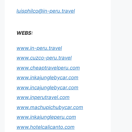
luisphilco@in-peru.travel
WEBS:
www.in-peru.travel
www.cuzco-peru.travel
www.cheaptravelperu.com
www.inkajunglebycar.com
www.incajunglebycar.com
www.inperutravel.com
www.machupichubycar.com
www.inkajungleperu.com
www.hotelcalicanto.com