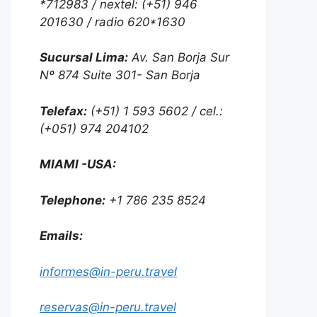
*712983 / nextel: (+51) 946
201630 / radio 620*1630
Sucursal Lima:
Av. San Borja Sur
Nº 874 Suite 301- San Borja
Telefax:
(+51) 1 593 5602 / cel.:
(+051) 974 204102
MIAMI -USA:
Telephone:
+1 786 235 8524
Emails:
informes@in-peru.travel
reservas@in-peru.travel