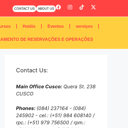
CONTACT US
ABOUT US
ursos
Hotéis
Eventos
serviços
AMENTO DE RESERVAÇÕES E OPERAÇÕES
Contact Us:
Main Office Cusco:
Quera St. 238
CUSCO
Phones:
(084) 237164 - (084)
245902 - cel.: (+51) 984 608140 /
rpc.: (+51) 979 756500 / rpm.: