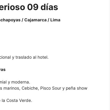
erioso
09 días
achapoyas / Cajamarca / Lima
ional y traslado al hotel.
yas
onial y moderna.
os marinos, Cebiche, Pisco Sour y peña show
e la Costa Verde.