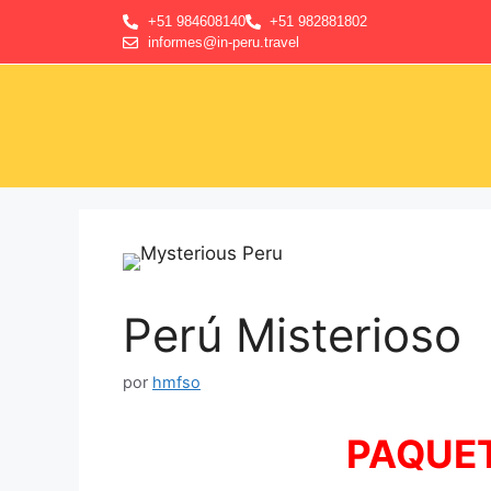
+51 984608140
+51 982881802
informes@in-peru.travel
Perú Misterioso
por
hmfso
PAQUET