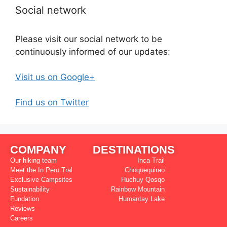
Social network
Please visit our social network to be
continuously informed of our updates:
Visit us on Google+
Find us on Twitter
COMPANY
DESTINATIONS
Our hiking team
Inca Trail
Meet the In Peru Tral
Choquequirao
Exclusive Campsites
Huchuy Qosqo
Sustainability
Rainbow Mountain
Fundation
Humantay Lake
Reviews
Careers