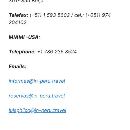
301- San Borja
Telefax:
(+51) 1 593 5602 / cel.: (+051) 974
204102
MIAMI -USA:
Telephone:
+1 786 235 8524
Emails:
informes@in-peru.travel
reservas@in-peru.travel
luisphilco@in-peru.travel