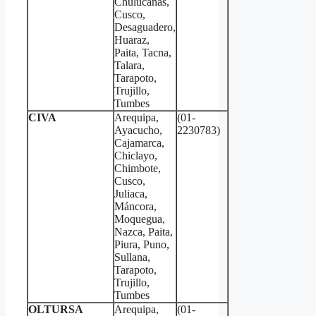
Chulucanas,
Cusco,
Desaguadero,
Huaraz,
Paita, Tacna,
Talara,
Tarapoto,
Trujillo,
Tumbes
CIVA
Arequipa,
(01-
Ayacucho,
2230783)
Cajamarca,
Chiclayo,
Chimbote,
Cusco,
Juliaca,
Máncora,
Moquegua,
Nazca, Paita,
Piura, Puno,
Sullana,
Tarapoto,
Trujillo,
Tumbes
OLTURSA
Arequipa,
(01-