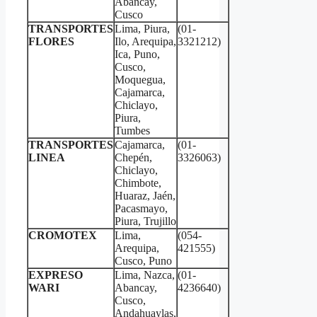
Abancay,
Cusco
TRANSPORTES
Lima, Piura,
(01-
FLORES
Ilo, Arequipa,
3321212)
Ica, Puno,
Cusco,
Moquegua,
Cajamarca,
Chiclayo,
Piura,
Tumbes
TRANSPORTES
Cajamarca,
(01-
LINEA
Chepén,
3326063)
Chiclayo,
Chimbote,
Huaraz, Jaén,
Pacasmayo,
Piura, Trujillo
CROMOTEX
Lima,
(054-
Arequipa,
421555)
Cusco, Puno
EXPRESO
Lima, Nazca,
(01-
WARI
Abancay,
4236640)
Cusco,
Andahuaylas,