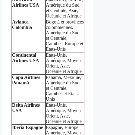
Airlines
USA
Amérique du Sud
et Centrale, Asie,
Océanie et Afrique
Avianca
Bogotá et provinces
Colombia
colombiennes.
Amérique du Sud
et Centrale,
Caraïbes, Europe et
Etats-Unis
Continental
Etats-Unis,
Airlines
USA
Amérique, Moyen
Orient, Asie,
Océanie et Afrique
Copa
Airlines
Panama, Mexique,
Panamá
Amérique du Sud
et Centrale,
Caraïbes et Etats-
Unis
Delta
Airlines
Etats-Unis,
USA
Amérique, Moyen
Orient, Asie,
Océanie et Afrique
Iberia Espagne
Espagne, Europe,
Amérique, Moyen