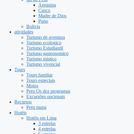
Arequipa
Cusco
Madre de Dios
Puno
Bolivia
atividades
Turismo de aventura
Turismo ecologico
Turismo Estudiantil
Turismo gastronomico
Turismo mistico
Turismo vivencial
Tours
Tours familiar
Tours especiais
Motos
Peru Os dez programas
Excursões opcionais
Recursos
Peru mapa
Hotéis
Hotéis em Lima
3 estrelas
4 estrelas