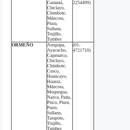
Camaná,
2254499)
Chiclayo,
Chimbote,
Máncora,
Piura,
Sullana,
Trujillo,
Tumbes
ORMEÑO
Arequipa,
(01-
Ayacucho,
4721710)
Cajamarca,
Chiclayo,
Chimbote,
Cusco,
Huancayo,
Huaraz,
Máncora,
Moquegua,
Nazca, Paita,
Pisco, Piura,
Puno,
Sullana,
Tarapoto,
Trujillo,
Tumbes