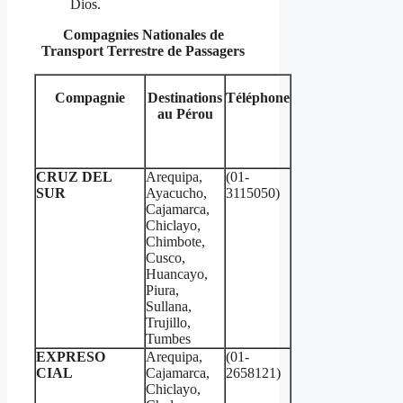
Dios.
Compagnies Nationales de
Transport Terrestre de Passagers
Compagnie
Destinations
Téléphone
au Pérou
CRUZ DEL
Arequipa,
(01-
SUR
Ayacucho,
3115050)
Cajamarca,
Chiclayo,
Chimbote,
Cusco,
Huancayo,
Piura,
Sullana,
Trujillo,
Tumbes
EXPRESO
Arequipa,
(01-
CIAL
Cajamarca,
2658121)
Chiclayo,