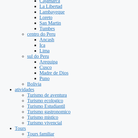
Cajamarca
La Libertad
Lambayeque
Loreto
San Martin
Tumbes
centro do Peru
Ancash
Ica
Lima
sul do Peru
Arequipa
Cusco
Madre de Dios
Puno
Bolivia
atividades
Turismo de aventura
Turismo ecologico
Turismo Estudiantil
Turismo gastronomico
Turismo mistico
Turismo vivencial
Tours
Tours familiar