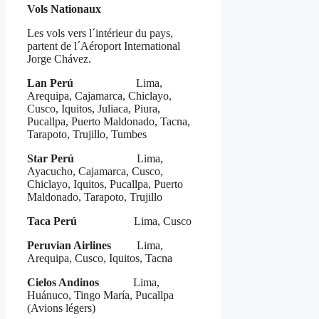
Vols Nationaux
Les vols vers l´intérieur du pays,
partent de l´Aéroport International
Jorge Chávez.
Lan Perú
Lima,
Arequipa, Cajamarca, Chiclayo,
Cusco, Iquitos, Juliaca, Piura,
Pucallpa, Puerto Maldonado, Tacna,
Tarapoto, Trujillo, Tumbes
Star Perú
Lima,
Ayacucho, Cajamarca, Cusco,
Chiclayo, Iquitos, Pucallpa, Puerto
Maldonado, Tarapoto, Trujillo
Taca Perú
Lima, Cusco
Peruvian Airlines
Lima,
Arequipa, Cusco, Iquitos, Tacna
Cielos Andinos
Lima,
Huánuco, Tingo María, Pucallpa
(Avions légers)