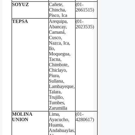
SOYUZ
Cañete,
(01-
Chincha,
2661515)
Pisco, Ica
TEPSA
Arequipa,
(01-
Abancay,
2023535)
Camaná,
Cusco,
Nazca, Ica,
Ilo,
Moquegua,
Tacna,
Chimbote,
Chiclayo,
Piura,
Sullana,
Lambayeque,
Talara,
Trujillo,
Tumbes,
Zarumilla
MOLINA
Lima,
(01-
UNION
Ayacucho,
4280617)
Huanta,
Andahuaylas,