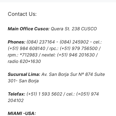
Contact Us:
Main Office Cusco:
Quera St. 238 CUSCO
Phones:
(084) 237164 - (084) 245902 - cel.:
(+51) 984 608140 / rpc.: (+51) 979 756500 /
rpm.: *712983 / nextel: (+51) 946 201630 /
radio 620*1630
Sucursal Lima:
Av. San Borja Sur Nº 874 Suite
301- San Borja
Telefax:
(+51) 1 593 5602 / cel.: (+051) 974
204102
MIAMI -USA: