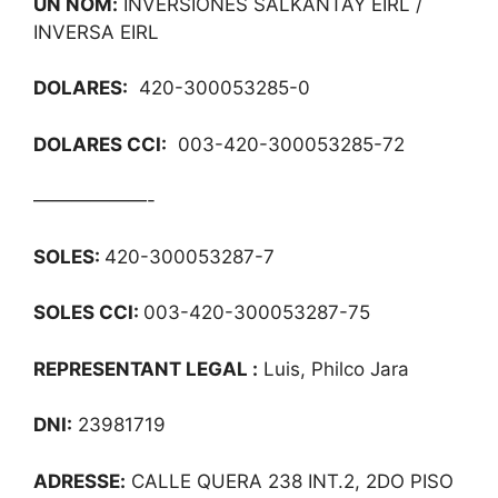
UN NOM
:
INVERSIONES SALKANTAY EIRL /
INVERSA EIRL
DOLARES:
420-300053285-0
DOLARES CCI:
003-420-300053285-72
——————-
SOLES:
420-300053287-7
SOLES CCI:
003-420-300053287-75
REPRESENTANT LEGAL
:
Luis, Philco Jara
DNI:
23981719
ADRESSE
:
CALLE QUERA 238 INT.2, 2DO PISO