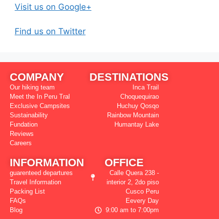
Visit us on Google+
Find us on Twitter
COMPANY
DESTINATIONS
Our hiking team
Inca Trail
Meet the In Peru Tral
Choquequirao
Exclusive Campsites
Huchuy Qosqo
Sustainability
Rainbow Mountain
Fundation
Humantay Lake
Reviews
Careers
INFORMATION
OFFICE
guarenteed departures
Calle Quera 238 -
Travel Information
interior 2, 2do piso
Packing List
Cusco Peru
FAQs
Eevery Day
Blog
9:00 am to 7:00pm