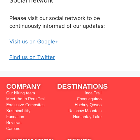
Social network
Please visit our social network to be
continuously informed of our updates:
Visit us on Google+
Find us on Twitter
COMPANY
DESTINATIONS
Our hiking team
Inca Trail
Meet the In Peru Tral
Choquequirao
Exclusive Campsites
Huchuy Qosqo
Sustainability
Rainbow Mountain
Fundation
Humantay Lake
Reviews
Careers