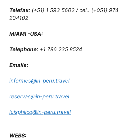
Telefax:
(+51) 1 593 5602 / cel.: (+051) 974
204102
MIAMI -USA:
Telephone:
+1 786 235 8524
Emails:
informes@in-peru.travel
reservas@in-peru.travel
luisphilco@in-peru.travel
WEBS: