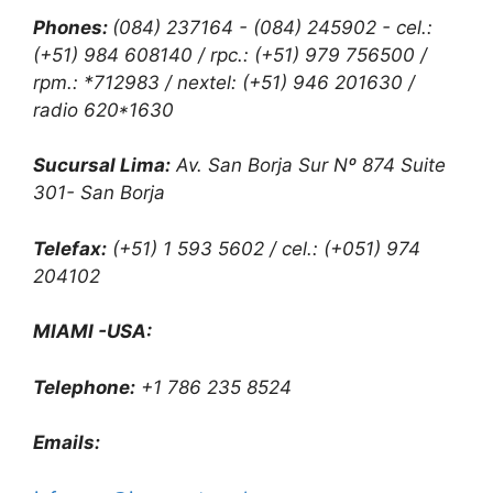
Phones:
(084) 237164 - (084) 245902 - cel.:
(+51) 984 608140 / rpc.: (+51) 979 756500 /
rpm.: *712983 / nextel: (+51) 946 201630 /
radio 620*1630
Sucursal Lima:
Av. San Borja Sur Nº 874 Suite
301- San Borja
Telefax:
(+51) 1 593 5602 / cel.: (+051) 974
204102
MIAMI -USA:
Telephone:
+1 786 235 8524
Emails: