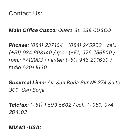
Contact Us:
Main Office Cusco:
Quera St. 238 CUSCO
Phones:
(084) 237164 - (084) 245902 - cel.:
(+51) 984 608140 / rpc.: (+51) 979 756500 /
rpm.: *712983 / nextel: (+51) 946 201630 /
radio 620*1630
Sucursal Lima:
Av. San Borja Sur Nº 874 Suite
301- San Borja
Telefax:
(+51) 1 593 5602 / cel.: (+051) 974
204102
MIAMI -USA: