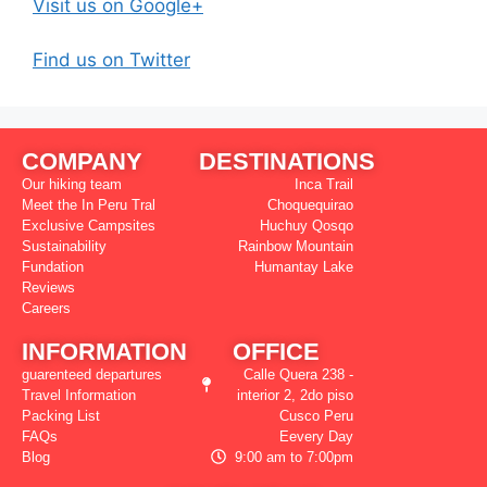
Visit us on Google+
Find us on Twitter
COMPANY
DESTINATIONS
Our hiking team
Inca Trail
Meet the In Peru Tral
Choquequirao
Exclusive Campsites
Huchuy Qosqo
Sustainability
Rainbow Mountain
Fundation
Humantay Lake
Reviews
Careers
INFORMATION
OFFICE
guarenteed departures
Calle Quera 238 -
Travel Information
interior 2, 2do piso
Packing List
Cusco Peru
FAQs
Eevery Day
Blog
9:00 am to 7:00pm