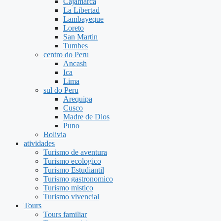
Cajamarca
La Libertad
Lambayeque
Loreto
San Martin
Tumbes
centro do Peru
Ancash
Ica
Lima
sul do Peru
Arequipa
Cusco
Madre de Dios
Puno
Bolivia
atividades
Turismo de aventura
Turismo ecologico
Turismo Estudiantil
Turismo gastronomico
Turismo mistico
Turismo vivencial
Tours
Tours familiar