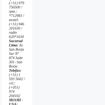
(+51) 979
756500 /
rpm.:
*712983 /
nextel:
(+51) 946
201630 /
radio
620*1630
Sucursal
Lima:
Av.
San Borja
Sur Nº
874 Suite
301- San
Borja
Telefax:
(+51) 1
593 5602 /
cel.:
(+051)
974
204102
MIAMI -
USA: