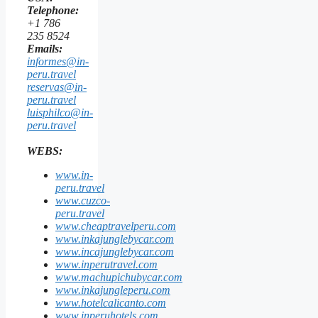
Telephone:
+1 786
235 8524
Emails:
informes@in-
peru.travel
reservas@in-
peru.travel
luisphilco@in-
peru.travel
WEBS:
www.in-
peru.travel
www.cuzco-
peru.travel
www.cheaptravelperu.com
www.inkajunglebycar.com
www.incajunglebycar.com
www.inperutravel.com
www.machupichubycar.com
www.inkajungleperu.com
www.hotelcalicanto.com
www.inperuhotels.com