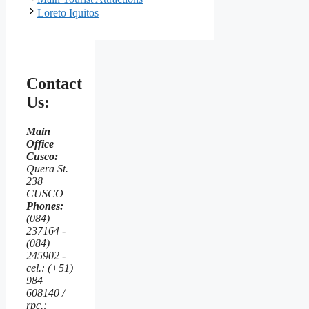
Loreto Iquitos
Contact
Us:
Main
Office
Cusco:
Quera St.
238
CUSCO
Phones:
(084)
237164 -
(084)
245902 -
cel.: (+51)
984
608140 /
rpc.: