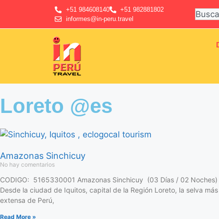
+51 984608140
+51 982881802
informes@in-peru.travel
Loreto @es
Amazonas Sinchicuy
No hay comentarios
CODIGO: 5165330001 Amazonas Sinchicuy (03 Días / 02 Noches)
Desde la ciudad de Iquitos, capital de la Región Loreto, la selva más
extensa de Perú,
Read More »