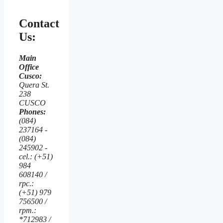
Contact
Us:
Main
Office
Cusco:
Quera St.
238
CUSCO
Phones:
(084)
237164 -
(084)
245902 -
cel.: (+51)
984
608140 /
rpc.:
(+51) 979
756500 /
rpm.:
*712983 /