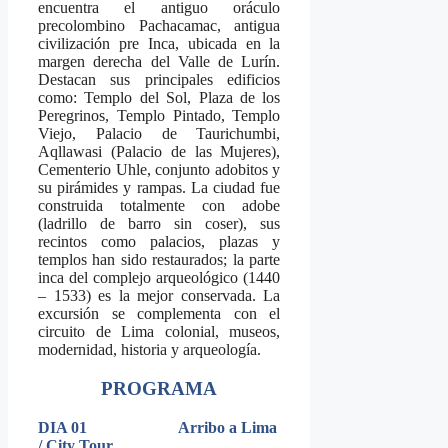
encuentra el antiguo oráculo
precolombino Pachacamac, antigua
civilización pre Inca, ubicada en la
margen derecha del Valle de Lurín.
Destacan sus principales edificios
como: Templo del Sol, Plaza de los
Peregrinos, Templo Pintado, Templo
Viejo, Palacio de Taurichumbi,
Aqllawasi (Palacio de las Mujeres),
Cementerio Uhle, conjunto adobitos y
su pirámides y rampas. La ciudad fue
construida totalmente con adobe
(ladrillo de barro sin coser), sus
recintos como palacios, plazas y
templos han sido restaurados; la parte
inca del complejo arqueológico (1440
– 1533) es la mejor conservada. La
excursión se complementa con el
circuito de Lima colonial, museos,
modernidad, historia y arqueología.
PROGRAMA
DIA 01 Arribo a Lima
/ City Tour