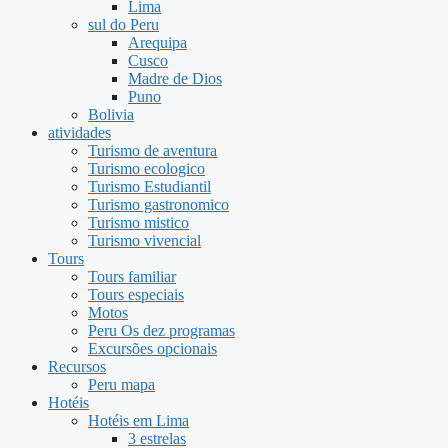
Lima
sul do Peru
Arequipa
Cusco
Madre de Dios
Puno
Bolivia
atividades
Turismo de aventura
Turismo ecologico
Turismo Estudiantil
Turismo gastronomico
Turismo mistico
Turismo vivencial
Tours
Tours familiar
Tours especiais
Motos
Peru Os dez programas
Excursões opcionais
Recursos
Peru mapa
Hotéis
Hotéis em Lima
3 estrelas