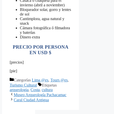
Casaca ó chaqueta para el
invierno (abril a noviembre)
Bloqueador solar, gorro y lentes
de sol
Cantimplora, agua natural y
snack
Cámara fotográfica ó filmadora
y baterías
Dinero extra
PRECIO POR PERSONA
EN USD $
[precios]
[pie]
Categorías
Lima @es
,
Tours @es
,
Turismo Cultural
Etiquetas
arqueologia
,
Costa
,
cultura
Museo Arqueología Pachacamac
Caral Ciudad Antigua