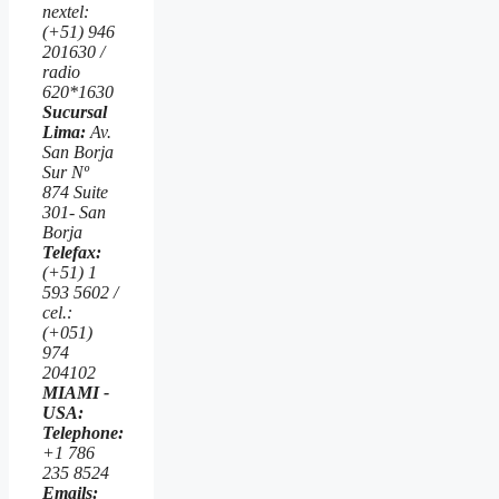
nextel:
(+51) 946
201630 /
radio
620*1630
Sucursal
Lima:
Av.
San Borja
Sur Nº
874 Suite
301- San
Borja
Telefax:
(+51) 1
593 5602 /
cel.:
(+051)
974
204102
MIAMI -
USA:
Telephone:
+1 786
235 8524
Emails: