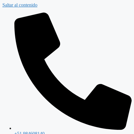
Saltar al contenido
+51 984608140