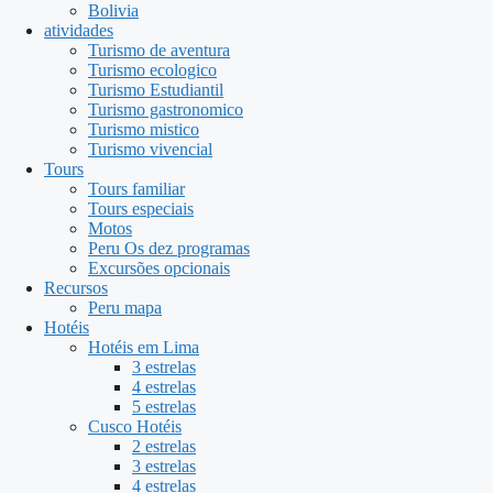
Bolivia
atividades
Turismo de aventura
Turismo ecologico
Turismo Estudiantil
Turismo gastronomico
Turismo mistico
Turismo vivencial
Tours
Tours familiar
Tours especiais
Motos
Peru Os dez programas
Excursões opcionais
Recursos
Peru mapa
Hotéis
Hotéis em Lima
3 estrelas
4 estrelas
5 estrelas
Cusco Hotéis
2 estrelas
3 estrelas
4 estrelas