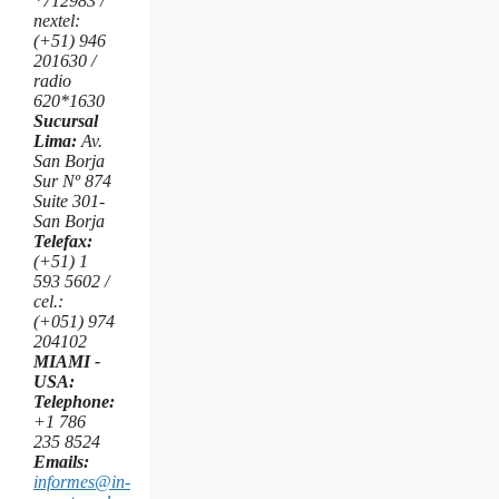
*712983 /
nextel:
(+51) 946
201630 /
radio
620*1630
Sucursal
Lima:
Av.
San Borja
Sur Nº 874
Suite 301-
San Borja
Telefax:
(+51) 1
593 5602 /
cel.:
(+051) 974
204102
MIAMI -
USA:
Telephone:
+1 786
235 8524
Emails:
informes@in-