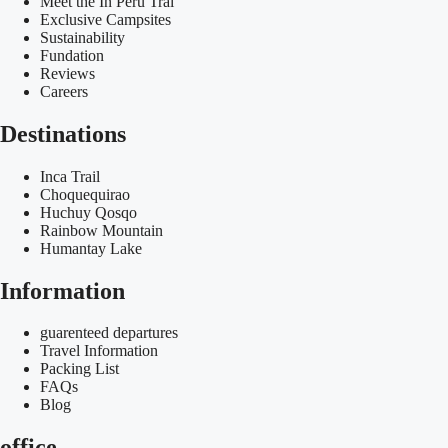
Meet the In Peru Tral
Exclusive Campsites
Sustainability
Fundation
Reviews
Careers
Destinations
Inca Trail
Choquequirao
Huchuy Qosqo
Rainbow Mountain
Humantay Lake
Information
guarenteed departures
Travel Information
Packing List
FAQs
Blog
office