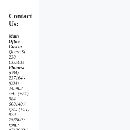
Contact
Us:
Main
Office
Cusco:
Quera St.
238
CUSCO
Phones:
(084)
237164 -
(084)
245902 -
cel.: (+51)
984
608140 /
rpc.: (+51)
979
756500 /
rpm.: