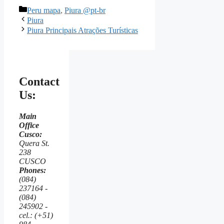
Categorías
Peru mapa
,
Piura @pt-br
Piura
Piura Principais Atrações Turísticas
Contact
Us:
Main
Office
Cusco:
Quera St.
238
CUSCO
Phones:
(084)
237164 -
(084)
245902 -
cel.: (+51)