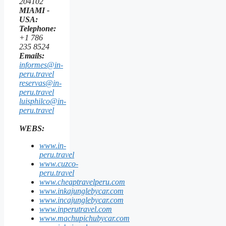
204102
MIAMI -
USA:
Telephone:
+1 786
235 8524
Emails:
informes@in-
peru.travel
reservas@in-
peru.travel
luisphilco@in-
peru.travel
WEBS:
www.in-
peru.travel
www.cuzco-
peru.travel
www.cheaptravelperu.com
www.inkajunglebycar.com
www.incajunglebycar.com
www.inperutravel.com
www.machupichubycar.com