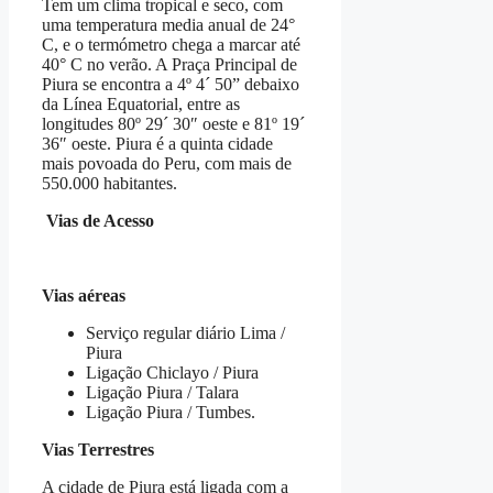
Tem um clima tropical e seco, com
uma temperatura media anual de 24°
C, e o termómetro chega a marcar até
40° C no verão. A Praça Principal de
Piura se encontra a 4º 4´ 50” debaixo
da Línea Equatorial, entre as
longitudes 80º 29´ 30″ oeste e 81º 19´
36″ oeste. Piura é a quinta cidade
mais povoada do Peru, com mais de
550.000 habitantes.
Vias de Acesso
Vias aéreas
Serviço regular diário Lima /
Piura
Ligação Chiclayo / Piura
Ligação Piura / Talara
Ligação Piura / Tumbes.
Vias Terrestres
A cidade de Piura está ligada com a