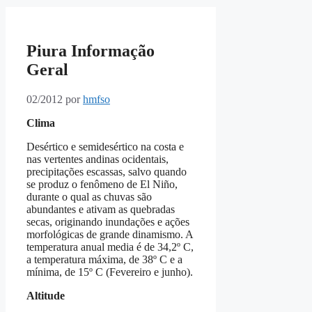
Piura Informação
Geral
02/2012
por
hmfso
Clima
Desértico e semidesértico na costa e
nas vertentes andinas ocidentais,
precipitações escassas, salvo quando
se produz o fenômeno de El Niño,
durante o qual as chuvas são
abundantes e ativam as quebradas
secas, originando inundações e ações
morfológicas de grande dinamismo. A
temperatura anual media é de 34,2º C,
a temperatura máxima, de 38º C e a
mínima, de 15º C (Fevereiro e junho).
Altitude