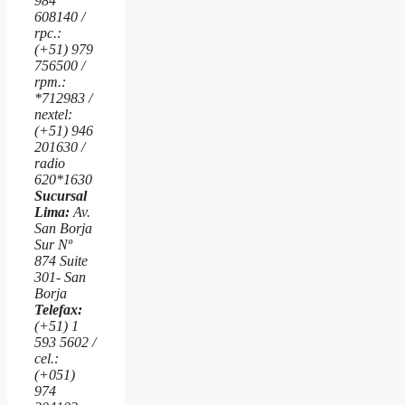
984
608140 /
rpc.:
(+51) 979
756500 /
rpm.:
*712983 /
nextel:
(+51) 946
201630 /
radio
620*1630
Sucursal
Lima:
Av.
San Borja
Sur Nº
874 Suite
301- San
Borja
Telefax:
(+51) 1
593 5602 /
cel.:
(+051)
974