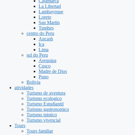
Cajamarca
La Libertad
Lambayeque
Loreto
San Martin
Tumbes
centro do Peru
Ancash
Ica
Lima
sul do Peru
Arequipa
Cusco
Madre de Dios
Puno
Bolivia
atividades
Turismo de aventura
Turismo ecologico
Turismo Estudiantil
Turismo gastronomico
Turismo mistico
Turismo vivencial
Tours
Tours familiar