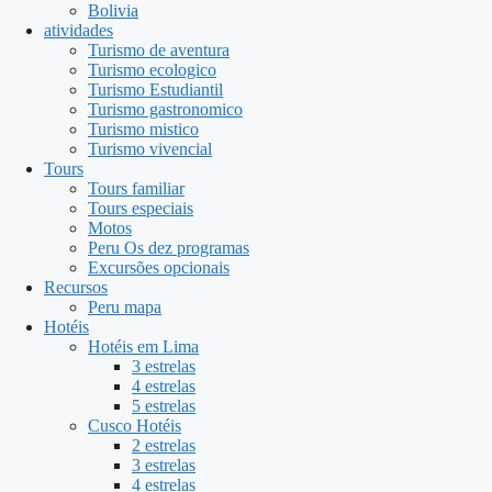
Bolivia
atividades
Turismo de aventura
Turismo ecologico
Turismo Estudiantil
Turismo gastronomico
Turismo mistico
Turismo vivencial
Tours
Tours familiar
Tours especiais
Motos
Peru Os dez programas
Excursões opcionais
Recursos
Peru mapa
Hotéis
Hotéis em Lima
3 estrelas
4 estrelas
5 estrelas
Cusco Hotéis
2 estrelas
3 estrelas
4 estrelas