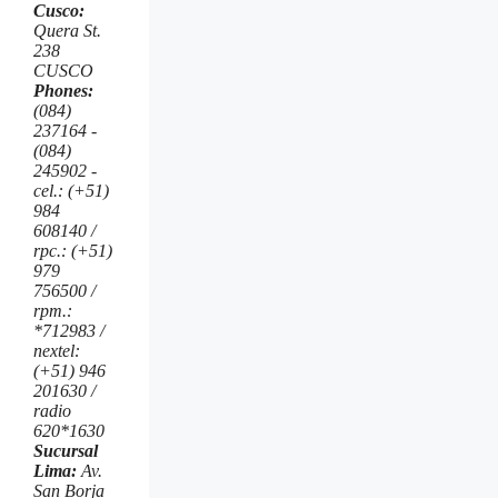
Cusco:
Quera St.
238
CUSCO
Phones:
(084)
237164 -
(084)
245902 -
cel.: (+51)
984
608140 /
rpc.: (+51)
979
756500 /
rpm.:
*712983 /
nextel:
(+51) 946
201630 /
radio
620*1630
Sucursal
Lima:
Av.
San Borja