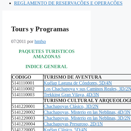
REGLAMENTO DE RESERVAÇÕES E OPERAÇÕES
Tours y Programas
07/2011
por
hmfso
PAQUETES TURISTICOS
AMAZONAS
INDICE GENERAL
CODIGO
TURISMO DE AVENTURA
5141110001
Kuélap Laguna de Cóndores, 5D/4N
5141110002
Los Chachapoya y sus Caminos Reales, 3D/2
5141110003
Trekking Gran Vilaya, 4D/3N
TURISMO CULTURAL Y ARQUEOLOG
5141220001
Chachapoyas Clásico, 3D/2N
5141220002
Chachapoyas, Misterio en las Neblinas, 4D/3N
5141220003
Chachapoyas, Misterio en las Neblinas, 3D/2N
5141220004
Chachapoyas Presuroso, 2D/1N
5141220005
Kuélap Clásico, 5D/4N