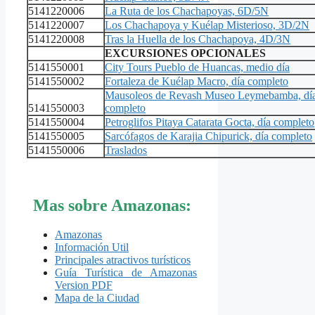
5141220006
La Ruta de los Chachapoyas, 6D/5N
5141220007
Los Chachapoya y Kuélap Misterioso, 3D/2N
5141220008
Tras la Huella de los Chachapoya, 4D/3N
EXCURSIONES OPCIONALES
5141550001
City Tours Pueblo de Huancas, medio día
5141550002
Fortaleza de Kuélap Macro, día completo
Mausoleos de Revash Museo Leymebamba, dí
5141550003
completo
5141550004
Petroglifos Pitaya Catarata Gocta, día completo
5141550005
Sarcófagos de Karajia Chipurick, día completo
5141550006
Traslados
Mas sobre Amazonas:
Amazonas
Información Util
Principales atractivos turísticos
Guía Turística de Amazonas
Version PDF
Mapa de la Ciudad