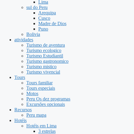
Lima
sul do Peru
Arequipa
Cusco
Madre de Dios
Puno
Bolivia
atividades
Turismo de aventura
Turismo ecologico
Turismo Estudiantil
Turismo gastronomico
Turismo mistico
Turismo vivencial
Tours
Tours familiar
Tours especiais
Motos
Peru Os dez programas
Excursões opcionais
Recursos
Peru mapa
Hotéis
Hotéis em Lima
3 estrelas