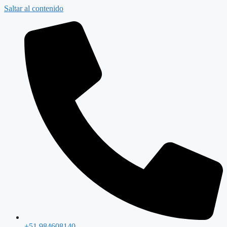
Saltar al contenido
+51 984608140