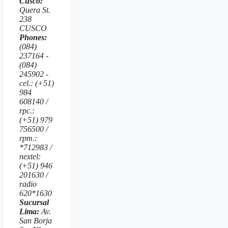
Cusco:
Quera St.
238
CUSCO
Phones:
(084)
237164 -
(084)
245902 -
cel.: (+51)
984
608140 /
rpc.:
(+51) 979
756500 /
rpm.:
*712983 /
nextel:
(+51) 946
201630 /
radio
620*1630
Sucursal
Lima:
Av.
San Borja