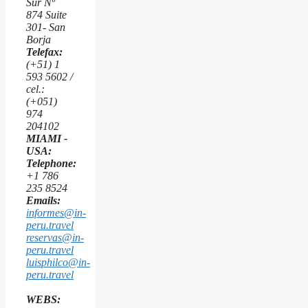
Sur Nº
874 Suite
301- San
Borja
Telefax:
(+51) 1
593 5602 /
cel.:
(+051)
974
204102
MIAMI -
USA:
Telephone:
+1 786
235 8524
Emails:
informes@in-
peru.travel
reservas@in-
peru.travel
luisphilco@in-
peru.travel
WEBS: