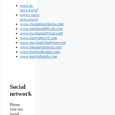
www.in-
peru.travel
www.cuzco-
peru.travel
www.cheaptravelperu.com
www.inkajunglebycar.com
www.incajunglebycar.com
www.inperutravel.com
www.machupichubycar.com
www.inkajungleperu.com
www.hotelcalicanto.com
www.inperuhotels.com
Social
network
Please
visit our
social