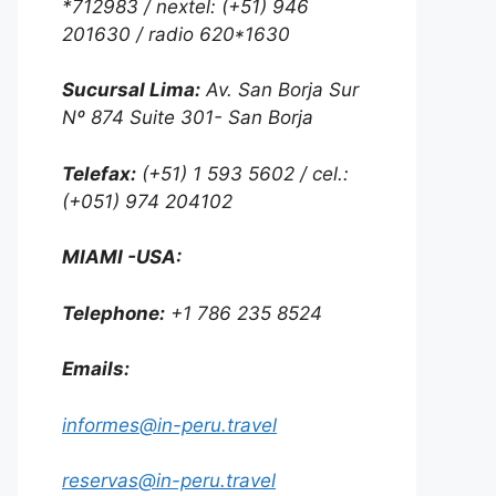
*712983 / nextel: (+51) 946
201630 / radio 620*1630
Sucursal Lima:
Av. San Borja Sur
Nº 874 Suite 301- San Borja
Telefax:
(+51) 1 593 5602 / cel.:
(+051) 974 204102
MIAMI -USA:
Telephone:
+1 786 235 8524
Emails:
informes@in-peru.travel
reservas@in-peru.travel