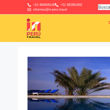
+51 984608140
+51 982881802
informes@in-peru.travel