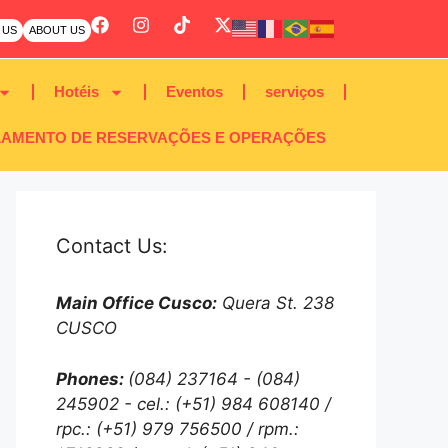
 US
ABOUT US
Hotéis
Eventos
serviços
AMENTO DE RESERVAÇÕES E OPERAÇÕES
Contact Us:
Main Office Cusco:
Quera St. 238
CUSCO
Phones:
(084) 237164 - (084)
245902 - cel.: (+51) 984 608140 /
rpc.: (+51) 979 756500 / rpm.: