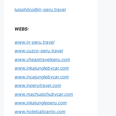
luisphilco@in-peru.travel
WEBS:
www.in-peru.travel
www.cuzco-peru.travel
www.cheaptravelperu.com
www.inkajunglebycar.com
www.incajunglebycar.com
www.inperutravel.com
www.machupichubycar.com
www.inkajungleperu.com
www.hotelcalicanto.com