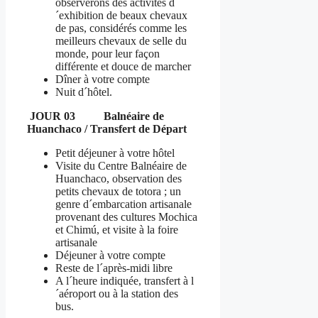
observerons des activités d
´exhibition de beaux chevaux
de pas, considérés comme les
meilleurs chevaux de selle du
monde, pour leur façon
différente et douce de marcher
Dîner à votre compte
Nuit d´hôtel.
JOUR 03 Balnéaire de
Huanchaco / Transfert de Départ
Petit déjeuner à votre hôtel
Visite du Centre Balnéaire de
Huanchaco, observation des
petits chevaux de totora ; un
genre d´embarcation artisanale
provenant des cultures Mochica
et Chimú, et visite à la foire
artisanale
Déjeuner à votre compte
Reste de l´après-midi libre
A l´heure indiquée, transfert à l
´aéroport ou à la station des
bus.