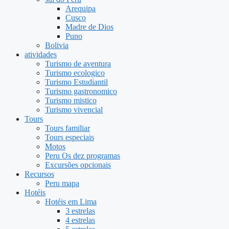
Arequipa
Cusco
Madre de Dios
Puno
Bolivia
atividades
Turismo de aventura
Turismo ecologico
Turismo Estudiantil
Turismo gastronomico
Turismo mistico
Turismo vivencial
Tours
Tours familiar
Tours especiais
Motos
Peru Os dez programas
Excursões opcionais
Recursos
Peru mapa
Hotéis
Hotéis em Lima
3 estrelas
4 estrelas