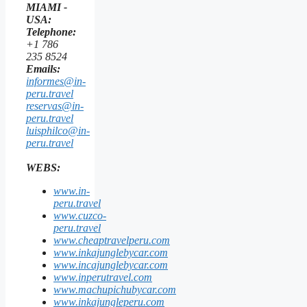
MIAMI -
USA:
Telephone:
+1 786
235 8524
Emails:
informes@in-
peru.travel
reservas@in-
peru.travel
luisphilco@in-
peru.travel
WEBS:
www.in-
peru.travel
www.cuzco-
peru.travel
www.cheaptravelperu.com
www.inkajunglebycar.com
www.incajunglebycar.com
www.inperutravel.com
www.machupichubycar.com
www.inkajungleperu.com