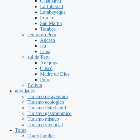
Cajamarca
La Libertad
Lambayeque
Loreto
San Martin
Tumbes
centro do Peru
Ancash
Ica
Lima
sul do Peru
Arequipa
Cusco
Madre de Dios
Puno
Bolivia
atividades
Turismo de aventura
Turismo ecologico
Turismo Estudiantil
Turismo gastronomico
Turismo mistico
Turismo vivencial
Tours
Tours familiar