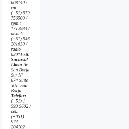
608140 /
rpc.:
(+51) 979
756500 /
rpm.:
*712983 /
nextel:
(+51) 946
201630 /
radio
620*1630
Sucursal
Lima:
Av.
San Borja
Sur Nº
874 Suite
301- San
Borja
Telefax:
(+51) 1
593 5602 /
cel.:
(+051)
974
204102