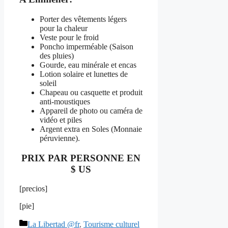
Porter des vêtements légers
pour la chaleur
Veste pour le froid
Poncho imperméable (Saison
des pluies)
Gourde, eau minérale et encas
Lotion solaire et lunettes de
soleil
Chapeau ou casquette et produit
anti-moustiques
Appareil de photo ou caméra de
vidéo et piles
Argent extra en Soles (Monnaie
péruvienne).
PRIX PAR PERSONNE EN
$ US
[precios]
[pie]
Categorías
La Libertad @fr
,
Tourisme culturel