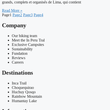
grands, complets et organisés de Lima, qui contient
Read More »
Page
1
Page
2
Page
3
Page
4
Company
Our hiking team
Meet the In Peru Tral
Exclusive Campsites
Sustainability
Fundation
Reviews
Careers
Destinations
Inca Trail
Choquequirao
Huchuy Qosqo
Rainbow Mountain
Humantay Lake