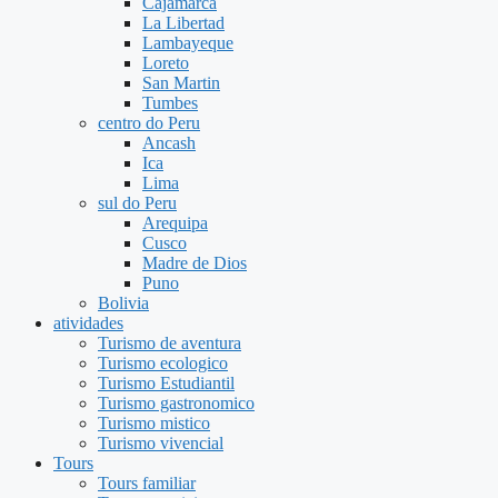
Cajamarca
La Libertad
Lambayeque
Loreto
San Martin
Tumbes
centro do Peru
Ancash
Ica
Lima
sul do Peru
Arequipa
Cusco
Madre de Dios
Puno
Bolivia
atividades
Turismo de aventura
Turismo ecologico
Turismo Estudiantil
Turismo gastronomico
Turismo mistico
Turismo vivencial
Tours
Tours familiar