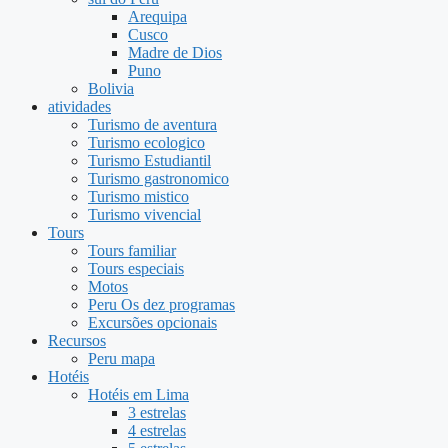
Arequipa
Cusco
Madre de Dios
Puno
Bolivia
atividades
Turismo de aventura
Turismo ecologico
Turismo Estudiantil
Turismo gastronomico
Turismo mistico
Turismo vivencial
Tours
Tours familiar
Tours especiais
Motos
Peru Os dez programas
Excursões opcionais
Recursos
Peru mapa
Hotéis
Hotéis em Lima
3 estrelas
4 estrelas