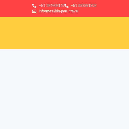
+51 984608140
+51 982881802
informes@in-peru.travel