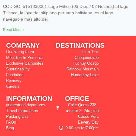
CODIGO: 5151330001 Lago Mítico (03 Días / 02 Noches) El lago
Titicaca, la joya del altiplano peruano boliviano, es el lago
navegable más alto del
Read More »
COMPANY
DESTINATIONS
Our hiking team
Inca Trail
Meet the In Peru Tral
Choquequirao
Exclusive Campsites
Huchuy Qosqo
Sustainability
Rainbow Mountain
Fundation
Humantay Lake
Reviews
Careers
INFORMATION
OFFICE
guarenteed departures
Calle Quera 238 -
Travel Information
interior 2, 2do piso
Packing List
Cusco Peru
FAQs
Eevery Day
Blog
9:00 am to 7:00pm