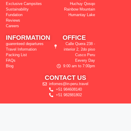
Exclusive Campsites
Huchuy Qosqo
Sustainability
Rainbow Mountain
Fundation
Humantay Lake
Reviews
Careers
INFORMATION
OFFICE
guarenteed departures
Calle Quera 238 -
Travel Information
interior 2, 2do piso
Packing List
Cusco Peru
FAQs
Eevery Day
Blog
9:00 am to 7:00pm
CONTACT US
infomes@in-peru.travel
+51 984608140
+51 982881802