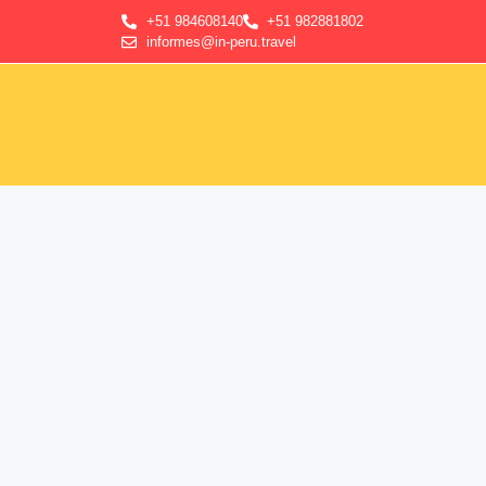
+51 984608140
+51 982881802
informes@in-peru.travel