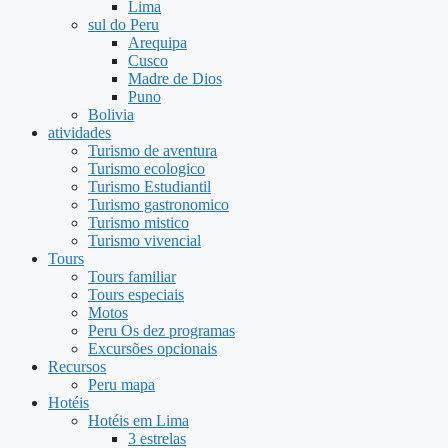
Lima
sul do Peru
Arequipa
Cusco
Madre de Dios
Puno
Bolivia
atividades
Turismo de aventura
Turismo ecologico
Turismo Estudiantil
Turismo gastronomico
Turismo mistico
Turismo vivencial
Tours
Tours familiar
Tours especiais
Motos
Peru Os dez programas
Excursões opcionais
Recursos
Peru mapa
Hotéis
Hotéis em Lima
3 estrelas