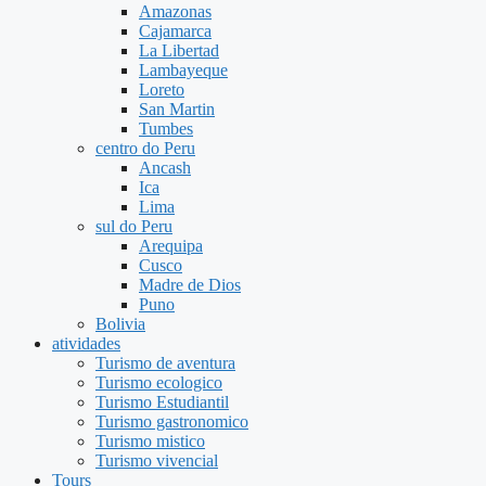
Amazonas
Cajamarca
La Libertad
Lambayeque
Loreto
San Martin
Tumbes
centro do Peru
Ancash
Ica
Lima
sul do Peru
Arequipa
Cusco
Madre de Dios
Puno
Bolivia
atividades
Turismo de aventura
Turismo ecologico
Turismo Estudiantil
Turismo gastronomico
Turismo mistico
Turismo vivencial
Tours