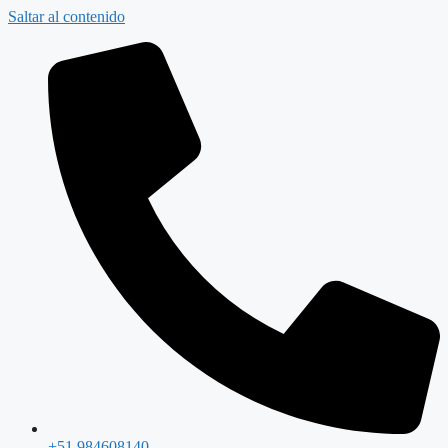
Saltar al contenido
+51 984608140