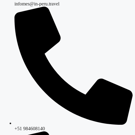
infomes@in-peru.travel
+51 984608140