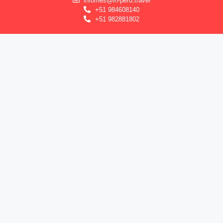
infomes@in-peru.travel
+51 984608140
+51 982881802