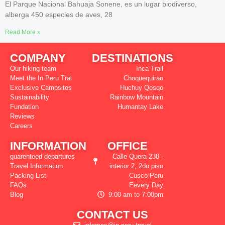
El Parque Nacional Bahuaja Sonene, es un lugar biodiverso,
alberga 450 especies de aves, 28
Read More »
COMPANY
DESTINATIONS
Our hiking team
Inca Trail
Meet the In Peru Tral
Choquequirao
Exclusive Campsites
Huchuy Qosqo
Sustainability
Rainbow Mountain
Fundation
Humantay Lake
Reviews
Careers
INFORMATION
OFFICE
guarenteed departures
Calle Quera 238 -
Travel Information
interior 2, 2do piso
Packing List
Cusco Peru
FAQs
Eevery Day
Blog
9:00 am to 7:00pm
CONTACT US