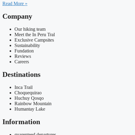
Read More »
Company
Our hiking team
Meet the In Peru Tral
Exclusive Campsites
Sustainability
Fundation
Reviews
Careers
Destinations
Inca Trail
Choquequirao
Huchuy Qosqo
Rainbow Mountain
Humantay Lake
Information
guarenteed departures