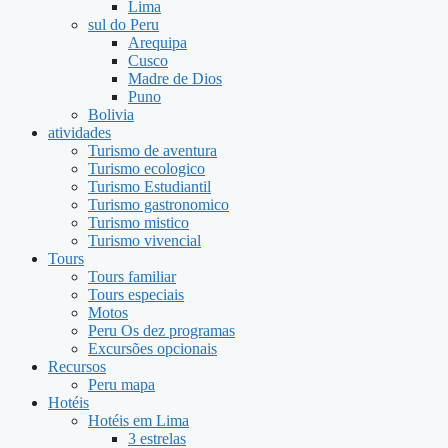
Lima
sul do Peru
Arequipa
Cusco
Madre de Dios
Puno
Bolivia
atividades
Turismo de aventura
Turismo ecologico
Turismo Estudiantil
Turismo gastronomico
Turismo mistico
Turismo vivencial
Tours
Tours familiar
Tours especiais
Motos
Peru Os dez programas
Excursões opcionais
Recursos
Peru mapa
Hotéis
Hotéis em Lima
3 estrelas