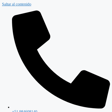
Saltar al contenido
+51 984608140