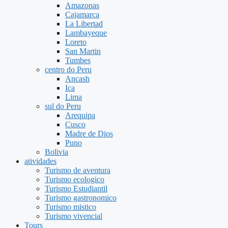
Amazonas
Cajamarca
La Libertad
Lambayeque
Loreto
San Martin
Tumbes
centro do Peru
Ancash
Ica
Lima
sul do Peru
Arequipa
Cusco
Madre de Dios
Puno
Bolivia
atividades
Turismo de aventura
Turismo ecologico
Turismo Estudiantil
Turismo gastronomico
Turismo mistico
Turismo vivencial
Tours