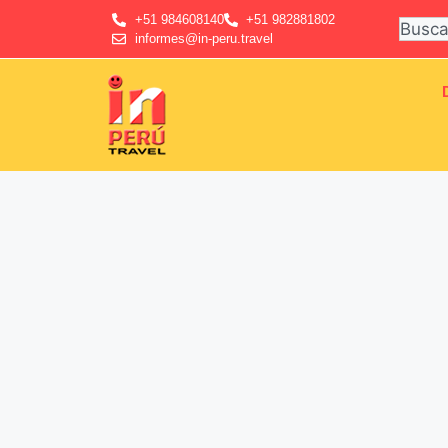
+51 984608140
+51 982881802
informes@in-peru.travel