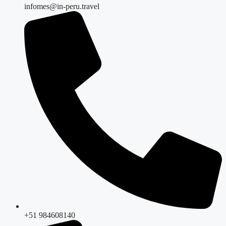
infomes@in-peru.travel
+51 984608140