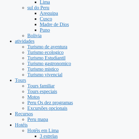
Lima
sul do Peru
Arequipa
Cusco
Madre de Dios
Puno
Bolivia
atividades
Turismo de aventura
Turismo ecologico
Turismo Estudiantil
Turismo gastronomico
Turismo mistico
Turismo vivencial
Tours
Tours familiar
Tours especiais
Motos
Peru Os dez programas
Excursões opcionais
Recursos
Peru mapa
Hotéis
Hotéis em Lima
3 estrelas