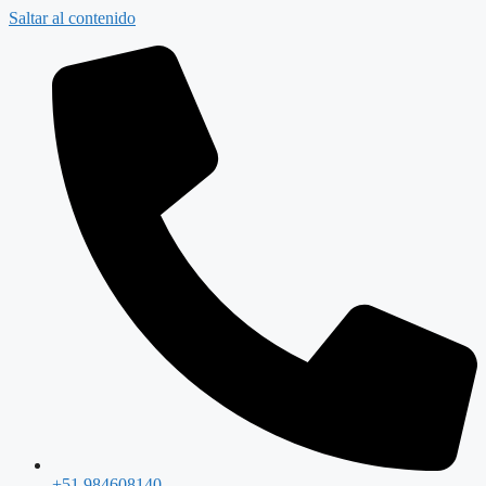
Saltar al contenido
+51 984608140