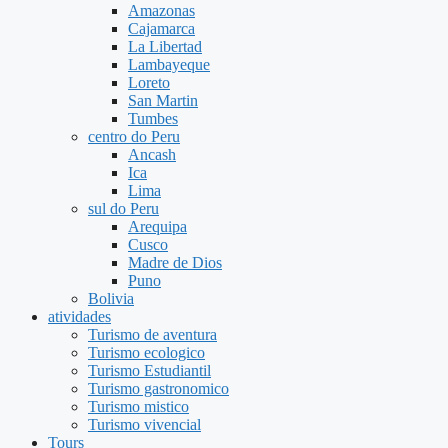
Amazonas
Cajamarca
La Libertad
Lambayeque
Loreto
San Martin
Tumbes
centro do Peru
Ancash
Ica
Lima
sul do Peru
Arequipa
Cusco
Madre de Dios
Puno
Bolivia
atividades
Turismo de aventura
Turismo ecologico
Turismo Estudiantil
Turismo gastronomico
Turismo mistico
Turismo vivencial
Tours