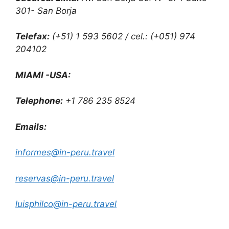
301- San Borja
Telefax:
(+51) 1 593 5602 / cel.: (+051) 974
204102
MIAMI -USA:
Telephone:
+1 786 235 8524
Emails:
informes@in-peru.travel
reservas@in-peru.travel
luisphilco@in-peru.travel