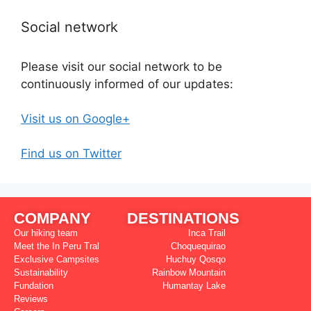
Social network
Please visit our social network to be
continuously informed of our updates:
Visit us on Google+
Find us on Twitter
COMPANY
DESTINATIONS
Our hiking team
Inca Trail
Meet the In Peru Tral
Choquequirao
Exclusive Campsites
Huchuy Qosqo
Sustainability
Rainbow Mountain
Fundation
Humantay Lake
Reviews