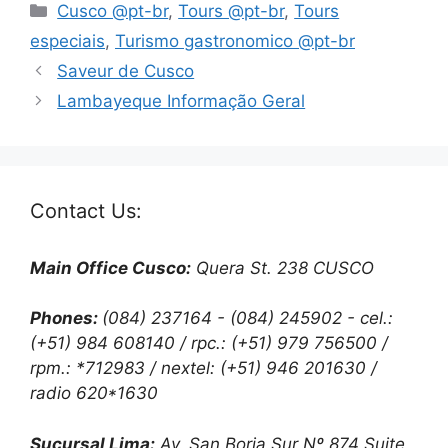
Cusco @pt-br
,
Tours @pt-br
,
Tours
especiais
,
Turismo gastronomico @pt-br
Saveur de Cusco
Lambayeque Informação Geral
Contact Us:
Main Office Cusco:
Quera St. 238 CUSCO
Phones:
(084) 237164 - (084) 245902 - cel.:
(+51) 984 608140 / rpc.: (+51) 979 756500 /
rpm.: *712983 / nextel: (+51) 946 201630 /
radio 620*1630
Sucursal Lima:
Av. San Borja Sur Nº 874 Suite