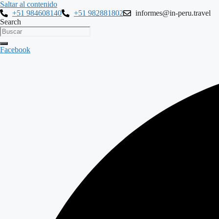
Saltar al contenido
+51 984608140
+51 982881802
informes@in-peru.travel
Search
Facebook