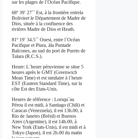
sur les plages de l´Océan Pacifique.
68º 39′ 27´´ Est, à la frontière entrela
Bolivieet le Département de Madre de
Dios, située à la confluence des
rivières Madre de Dios et Heath.
81º 19′ 34.5´´ Ouest, entre l´Océan
Pacifique et Piura, àla Puntade
Balcones, au sud du port de Puerto de
Talara (R.C.S.).
Heure: L´heure péruvienne se situe 5
heures après le GMT (Greenwich
Mean Time) et est similaire à l´heure
EST (Eastern Standard Time), sur la
côte Est des Etats-Unis.
Heures de référence : Lorsqu´au
Pérou il est midi, à Santiago (Chili) et
Caracas (Venezuela), il est 13h.00, à
Rio de Janeiro (Brésil) et Buenos
Aires (Argentine), il est 14h.00, à
New York (Etats-Unis), il est midi et à
Tokyo (Japon), il est 2h.00 du matin