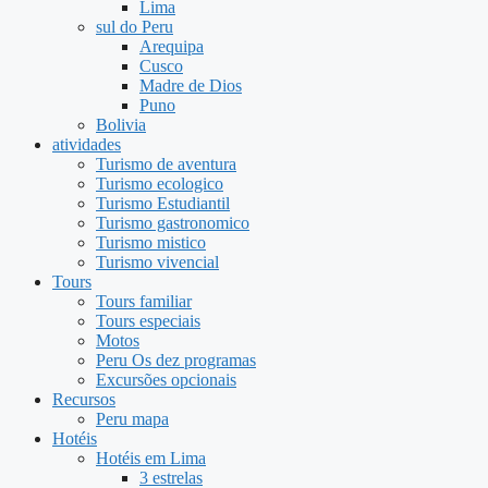
Lima
sul do Peru
Arequipa
Cusco
Madre de Dios
Puno
Bolivia
atividades
Turismo de aventura
Turismo ecologico
Turismo Estudiantil
Turismo gastronomico
Turismo mistico
Turismo vivencial
Tours
Tours familiar
Tours especiais
Motos
Peru Os dez programas
Excursões opcionais
Recursos
Peru mapa
Hotéis
Hotéis em Lima
3 estrelas