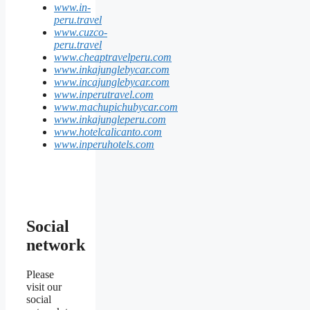
www.in-
peru.travel
www.cuzco-
peru.travel
www.cheaptravelperu.com
www.inkajunglebycar.com
www.incajunglebycar.com
www.inperutravel.com
www.machupichubycar.com
www.inkajungleperu.com
www.hotelcalicanto.com
www.inperuhotels.com
Social
network
Please
visit our
social