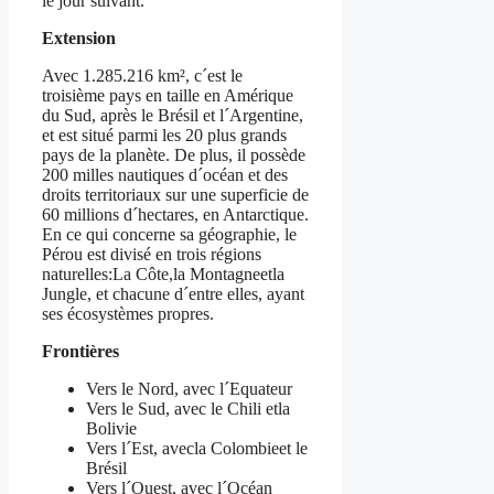
le jour suivant.
Extension
Avec 1.285.216 km², c´est le
troisième pays en taille en Amérique
du Sud, après le Brésil et l´Argentine,
et est situé parmi les 20 plus grands
pays de la planète. De plus, il possède
200 milles nautiques d´océan et des
droits territoriaux sur une superficie de
60 millions d´hectares, en Antarctique.
En ce qui concerne sa géographie, le
Pérou est divisé en trois régions
naturelles:La Côte,la Montagneetla
Jungle, et chacune d´entre elles, ayant
ses écosystèmes propres.
Frontières
Vers le Nord, avec l´Equateur
Vers le Sud, avec le Chili etla
Bolivie
Vers l´Est, avecla Colombieet le
Brésil
Vers l´Ouest, avec l´Océan