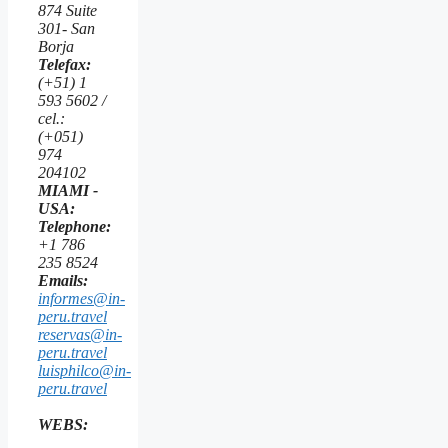
874 Suite
301- San
Borja
Telefax:
(+51) 1
593 5602 /
cel.:
(+051)
974
204102
MIAMI -
USA:
Telephone:
+1 786
235 8524
Emails:
informes@in-
peru.travel
reservas@in-
peru.travel
luisphilco@in-
peru.travel
WEBS: