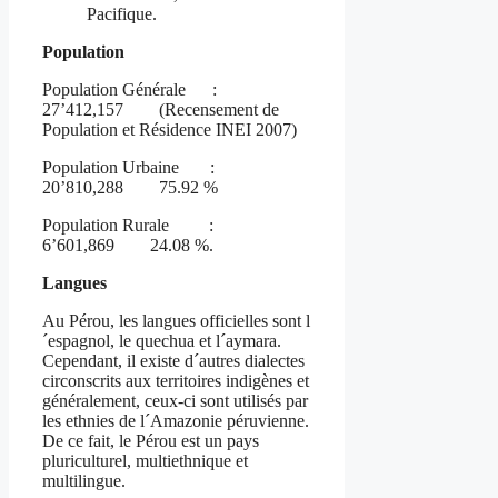
Pacifique.
Population
Population Générale :
27’412,157 (Recensement de
Population et Résidence INEI 2007)
Population Urbaine :
20’810,288 75.92 %
Population Rurale :
6’601,869 24.08 %.
Langues
Au Pérou, les langues officielles sont l
´espagnol, le quechua et l´aymara.
Cependant, il existe d´autres dialectes
circonscrits aux territoires indigènes et
généralement, ceux-ci sont utilisés par
les ethnies de l´Amazonie péruvienne.
De ce fait, le Pérou est un pays
pluriculturel, multiethnique et
multilingue.