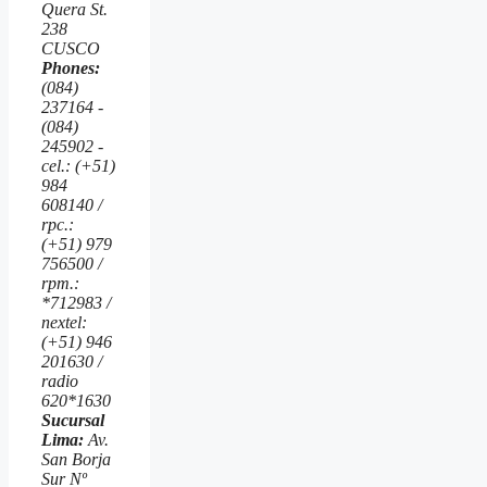
Quera St.
238
CUSCO
Phones:
(084)
237164 -
(084)
245902 -
cel.: (+51)
984
608140 /
rpc.:
(+51) 979
756500 /
rpm.:
*712983 /
nextel:
(+51) 946
201630 /
radio
620*1630
Sucursal
Lima:
Av.
San Borja
Sur Nº