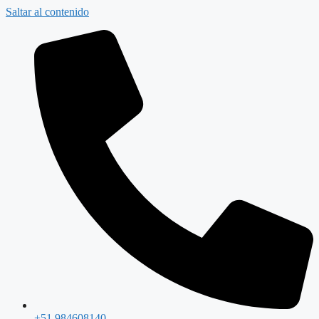
Saltar al contenido
+51 984608140