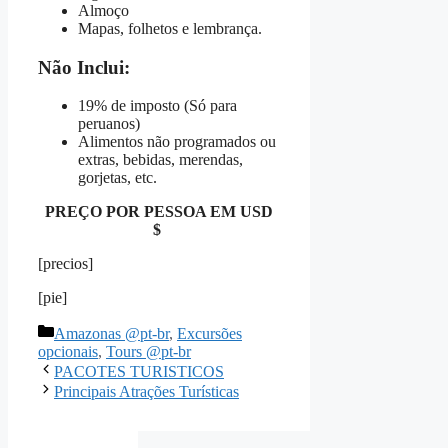
Almoço
Mapas, folhetos e lembrança.
Não Inclui:
19% de imposto (Só para
peruanos)
Alimentos não programados ou
extras, bebidas, merendas,
gorjetas, etc.
PREÇO POR PESSOA EM USD
$
[precios]
[pie]
Categorías
Amazonas @pt-br
,
Excursões
opcionais
,
Tours @pt-br
PACOTES TURISTICOS
Principais Atrações Turísticas