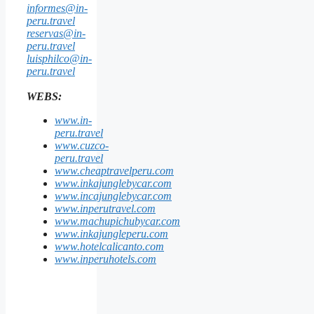
informes@in-
peru.travel
reservas@in-
peru.travel
luisphilco@in-
peru.travel
WEBS:
www.in-
peru.travel
www.cuzco-
peru.travel
www.cheaptravelperu.com
www.inkajunglebycar.com
www.incajunglebycar.com
www.inperutravel.com
www.machupichubycar.com
www.inkajungleperu.com
www.hotelcalicanto.com
www.inperuhotels.com