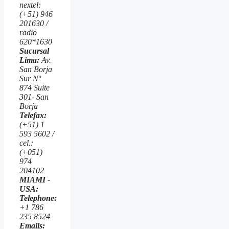
nextel:
(+51) 946
201630 /
radio
620*1630
Sucursal
Lima:
Av.
San Borja
Sur Nº
874 Suite
301- San
Borja
Telefax:
(+51) 1
593 5602 /
cel.:
(+051)
974
204102
MIAMI -
USA:
Telephone:
+1 786
235 8524
Emails: