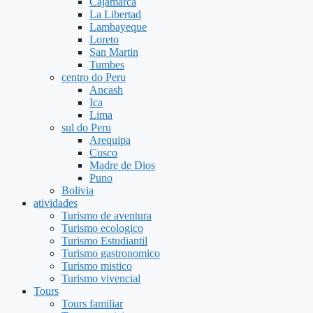
Cajamarca
La Libertad
Lambayeque
Loreto
San Martin
Tumbes
centro do Peru
Ancash
Ica
Lima
sul do Peru
Arequipa
Cusco
Madre de Dios
Puno
Bolivia
atividades
Turismo de aventura
Turismo ecologico
Turismo Estudiantil
Turismo gastronomico
Turismo mistico
Turismo vivencial
Tours
Tours familiar