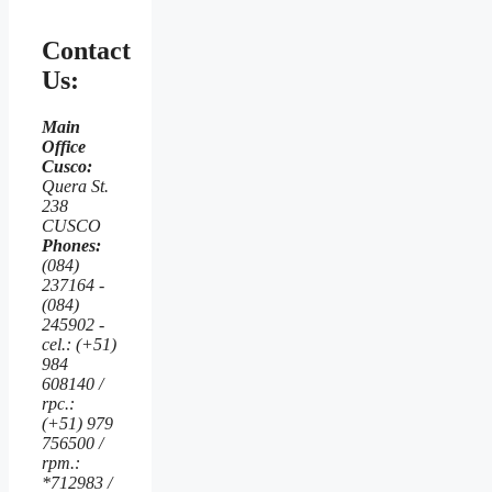
Contact
Us:
Main
Office
Cusco:
Quera St.
238
CUSCO
Phones:
(084)
237164 -
(084)
245902 -
cel.: (+51)
984
608140 /
rpc.:
(+51) 979
756500 /
rpm.:
*712983 /