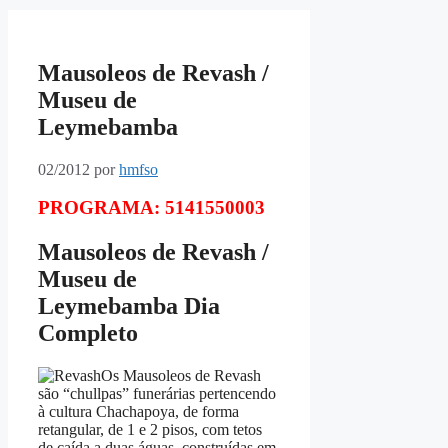
Mausoleos de Revash /
Museu de
Leymebamba
02/2012
por
hmfso
PROGRAMA: 5141550003
Mausoleos de Revash /
Museu de
Leymebamba Dia
Completo
Os Mausoleos de Revash
são “chullpas” funerárias pertencendo
à cultura Chachapoya, de forma
retangular, de 1 e 2 pisos, com tetos
de caída a duas águas, construídas em