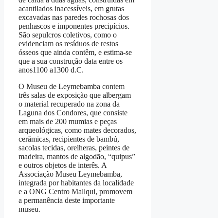
acantilados inacessíveis, em grutas
excavadas nas paredes rochosas dos
penhascos e imponentes precipícios.
São sepulcros coletivos, como o
evidenciam os resíduos de restos
ósseos que ainda contêm, e estima-se
que a sua construção data entre os
anos1100 a1300 d.C.
O Museu de Leymebamba contem
três salas de exposição que albergam
o material recuperado na zona da
Laguna dos Condores, que consiste
em mais de 200 mumias e peças
arqueológicas, como mates decorados,
cerâmicas, recipientes de bambú,
sacolas tecidas, orelheras, peintes de
madeira, mantos de algodão, “quipus”
e outros objetos de interês. A
Associação Museu Leymebamba,
integrada por habitantes da localidade
e a ONG Centro Mallqui, promovem
a permanência deste importante
museu.